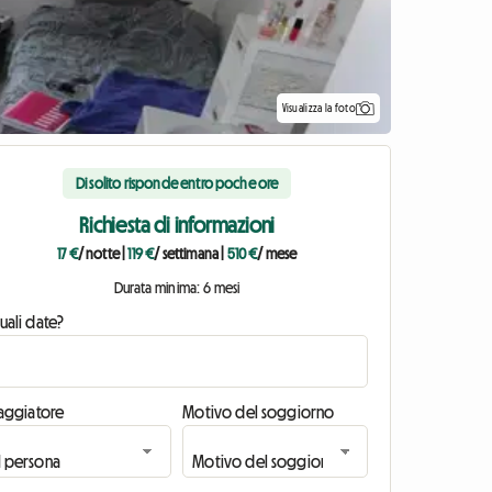
Visualizza la foto
Di solito risponde entro poche ore
Richiesta di informazioni
17 €
/ notte
|
119 €
/ settimana
|
510 €
/ mese
Durata minima: 6 mesi
uali date?
iaggiatore
Motivo del soggiorno