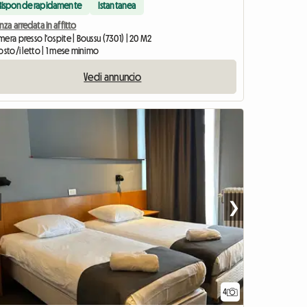
Risponde rapidamente
Istantanea
nza arredata in affitto
era presso l'ospite | Boussu (7301) | 20 M2
osto/i letto | 1 mese minimo
Vedi annuncio
❯
4