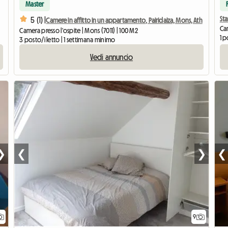
Master
Sta
5 (1) |
Camere in affitto in un appartamento, Pairidaiza, Mons, Ath
Cam
Camera presso l'ospite | Mons (7011) | 100 M2
1 p
3 posto/i letto | 1 settimana minimo
Vedi annuncio
❯
❮
❯
❮
9