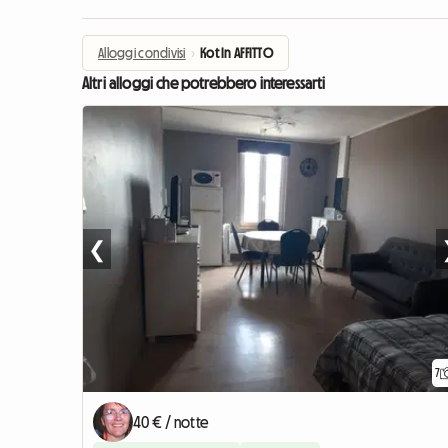
Alloggi condivisi
›
Kot In AFFITTO
Altri alloggi che potrebbero interessarti
❮
7
40 € / notte