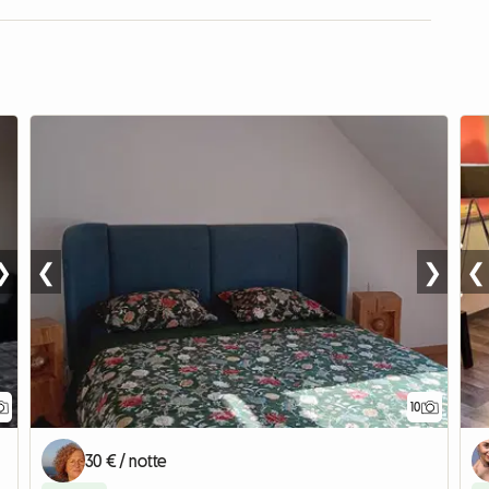
❯
❮
❯
❮
10
30 € / notte