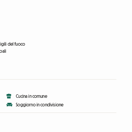
igili del fuoco
pali
Cucina in comune
Soggiorno in condivisione