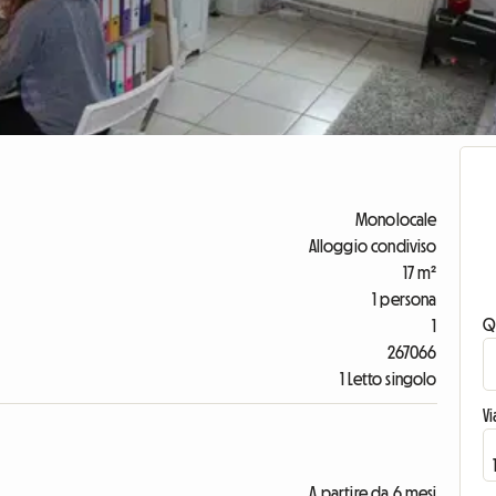
Monolocale
Alloggio condiviso
17 m²
1 persona
Q
1
267066
1 Letto singolo
V
A partire da 6 mesi