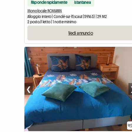
Risponde rapidamente
Istantanea
Monolocale ROMARIN
Alloggio intero | Condé-sur-l'Escaut (59163) | 29 M2
2 posto/i letto | 1 notte minimo
Vedi annuncio
❮
9