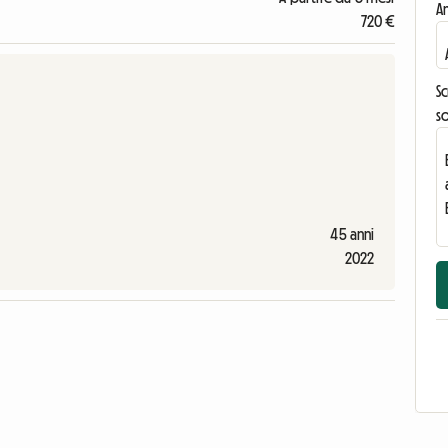
An
720 €
Sc
s
45 anni
2022