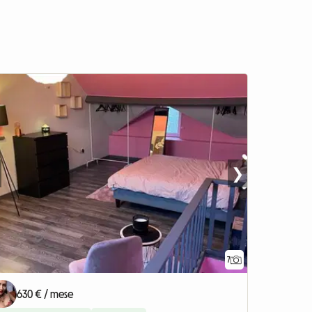
❯
7
630 € / mese