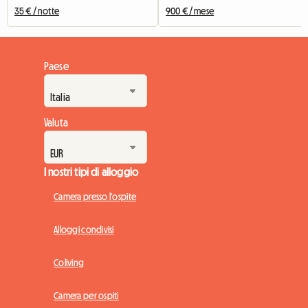
35 € / notte
900 € / mese
Paese
Valuta
I nostri tipi di alloggio
Camera presso l'ospite
Alloggi condivisi
Coliving
Camera per ospiti