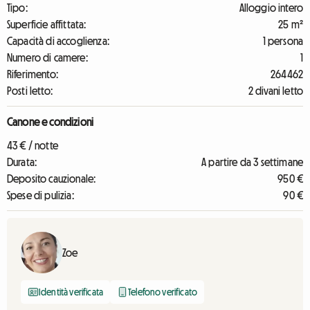
Tipo:
Alloggio intero
Superficie affittata:
25 m²
Capacità di accoglienza:
1 persona
Numero di camere:
1
Riferimento:
264462
Posti letto:
2 divani letto
Canone e condizioni
43 € / notte
Durata:
A partire da 3 settimane
Deposito cauzionale:
950 €
Spese di pulizia:
90 €
Zoe
Identità verificata
Telefono verificato