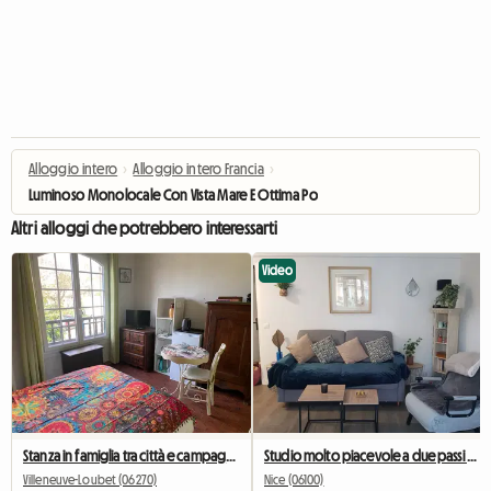
Alloggio intero
›
Alloggio intero Francia
›
Luminoso Monolocale Con Vista Mare E Ottima Posizione
Altri alloggi che potrebbero interessarti
Video
Stanza in famiglia tra città e campagna
Studio molto piacevole a due passi dall'Università di Valrose
Villeneuve-Loubet (06270)
Nice (06100)