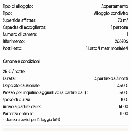
Tipo di alloggio:
Appartamento
Tipo:
Alloggio condiviso
Superficie affittata:
70 m²
Capacità di accoglienza:
1 persona
Numero di camere:
1
Riferimento:
266706
Posti letto:
1 Letto/i matrimoniale/i
Canone e condizioni
25 € / notte
Durata:
A partire da 3 notti
Deposito cauzionale:
450 €
Prezzo per inquilino aggiuntivo (a partire da 1) :
50 €
Spese di pulizia:
10 €
Arrivo a partire dalle:
14:00
Partenza entro le:
11:00
- Idoneo ai sussidi per l'alloggio (APL)