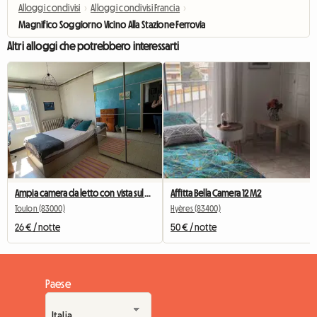
Alloggi condivisi
›
Alloggi condivisi Francia
›
Magnifico Soggiorno Vicino Alla Stazione Ferroviaria E Al Centro
Altri alloggi che potrebbero interessarti
Ampia camera da letto con vista sul giardino
Affitta Bella Camera 12 M2
Toulon (83000)
Hyères (83400)
26 € / notte
50 € / notte
Paese