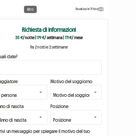
Visualizza le 11 foto
Altro
Richiesta di informazioni
35 €
/ notte
|
179 €
/ settimana
|
771 €
/ mese
Tra 2 notti e 2 settimane
uali date?
iaggiatore
Motivo del soggiorno
no di nascita
Posizione
rivi un messaggio per spiegare il motivo del tuo