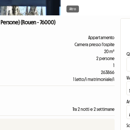
Altro
 Persone) (Rouen - 76000)
Appartamento
Camera presso l'ospite
20 m²
Q
2 persone
1
263866
V
1 Letto/i matrimoniale/i
An
Tra 2 notti e 2 settimane
Sc