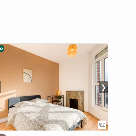
eo
❯
4