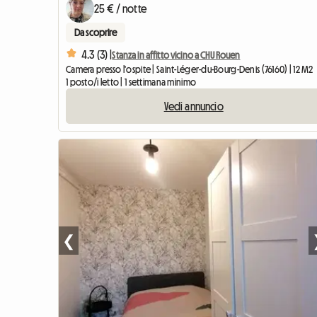
25 € / notte
Da scoprire
4.3 (3) |
Stanza in affitto vicino a CHU Rouen
Camera presso l'ospite | Saint-Léger-du-Bourg-Denis (76160) | 12 M2
1 posto/i letto | 1 settimana minimo
Vedi annuncio
❮