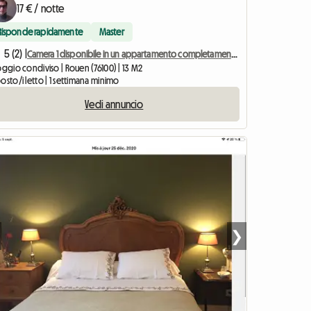
17 € / notte
Risponde rapidamente
Master
5 (2) |
Camera 1 disponibile in un appartamento completamente ristrutturato
oggio condiviso | Rouen (76100) | 13 M2
osto/i letto | 1 settimana minimo
Vedi annuncio
❯