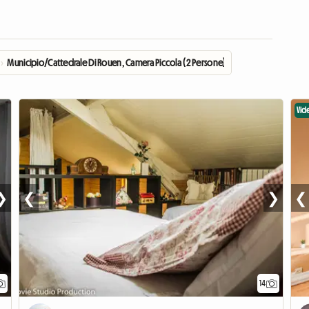
›
Municipio/Cattedrale Di Rouen, Camera Piccola (2 Persone)
Vid
❯
❮
❯
❮
14