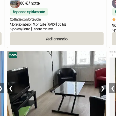
80 € / notte
Risponde rapidamente
Cottage confortevole
Alloggio intero | Montville (76710) | 55 M2
All
3 posto/i letto | 1 notte minimo
3 p
Vedi annuncio
Video
❯
❮
❯
❮