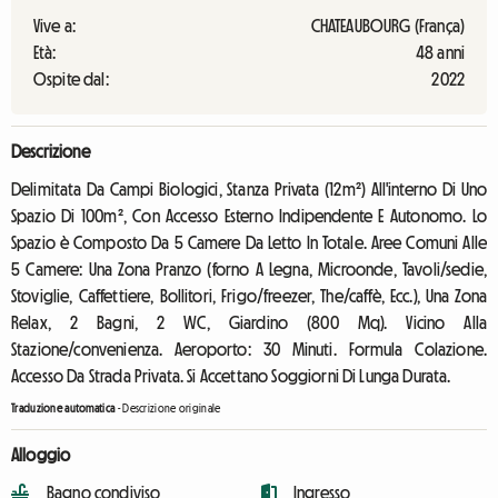
Vive a:
CHATEAUBOURG (França)
Età:
48 anni
Ospite dal:
2022
Descrizione
Delimitata Da Campi Biologici, Stanza Privata (12m²) All'interno Di Uno
Spazio Di 100m², Con Accesso Esterno Indipendente E Autonomo. Lo
Spazio è Composto Da 5 Camere Da Letto In Totale. Aree Comuni Alle
5 Camere: Una Zona Pranzo (forno A Legna, Microonde, Tavoli/sedie,
Stoviglie, Caffettiere, Bollitori, Frigo/freezer, The/caffè, Ecc.), Una Zona
Relax, 2 Bagni, 2 WC, Giardino (800 Mq). Vicino Alla
Stazione/convenienza. Aeroporto: 30 Minuti. Formula Colazione.
Accesso Da Strada Privata. Si Accettano Soggiorni Di Lunga Durata.
Traduzione automatica
-
Descrizione originale
Alloggio
Bagno condiviso
Ingresso