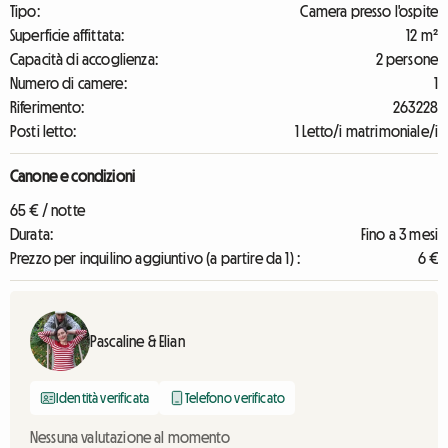
Tipo:
Camera presso l'ospite
Superficie affittata:
12 m²
Capacità di accoglienza:
2 persone
Numero di camere:
1
Riferimento:
263228
Posti letto:
1 Letto/i matrimoniale/i
Canone e condizioni
65 € / notte
Durata:
Fino a 3 mesi
Prezzo per inquilino aggiuntivo (a partire da 1) :
6 €
Pascaline & Elian
Identità verificata
Telefono verificato
Nessuna valutazione al momento