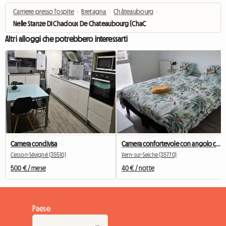
Camere presso l'ospite
›
Bretagna
›
Châteaubourg
›
Nelle Stanze Di Chadoux De Chateaubourg (ChaChaCha) (copia)
Altri alloggi che potrebbero interessarti
Camera condivisa
Camera confortevole con angolo cottura e punto acqua
Cesson-Sévigné (35510)
Vern-sur-Seiche (35770)
500 € / mese
40 € / notte
Paese