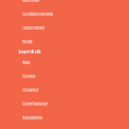
Condizioni generali
I nostri numeri
Novità
Scopri di più
Aiuto
Contatti
Chi siamo?
Come funziona?
Assicurazione