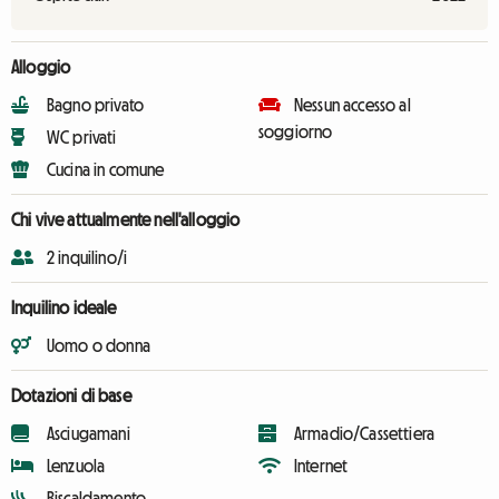
Alloggio
Bagno privato
Nessun accesso al
soggiorno
WC privati
Cucina in comune
Chi vive attualmente nell'alloggio
2 inquilino/i
Inquilino ideale
Uomo o donna
Dotazioni di base
Asciugamani
Armadio/Cassettiera
Lenzuola
Internet
Riscaldamento