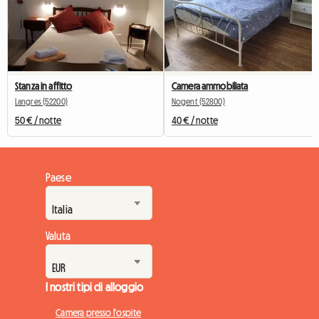
Stanza in affitto
Camera ammobiliata
Langres (52200)
Nogent (52800)
50 € / notte
40 € / notte
Paese
Valuta
I nostri tipi di alloggio
Camera presso l'ospite