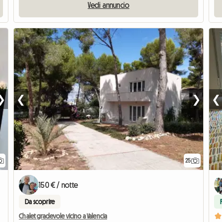
Vedi annuncio
❯
❮
❯
❮
25
150 € / notte
Da scoprire
Chalet gradevole vicino a Valencia