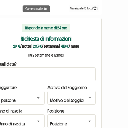
Visualizza le 13 foto
Camera da letto
Risponde in meno di 24 ore
Richiesta di informazioni
29 €
/ notte
|
203 €
/ settimana
|
418 €
/ mese
Tra 2 settimane e 12 mesi
uali date?
iaggiatore
Motivo del soggiorno
no di nascita
Posizione