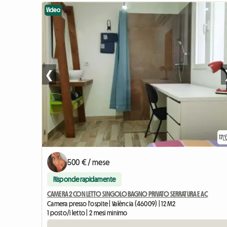
Video
❮
17
500 € / mese
Risponde rapidamente
CAMERA 2 CON LETTO SINGOLO BAGNO PRIVATO SERRATURA E AC
Camera presso l'ospite | València (46009) | 12 M2
1 posto/i letto | 2 mesi minimo