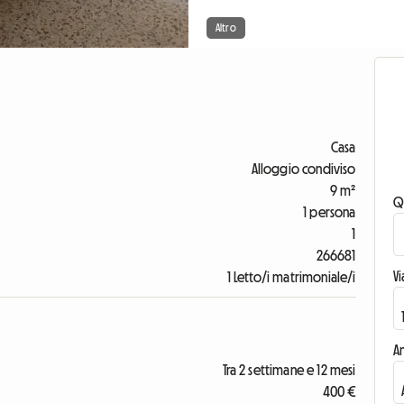
Altro
Casa
Alloggio condiviso
9 m²
Q
1 persona
1
266681
V
1 Letto/i matrimoniale/i
An
Tra 2 settimane e 12 mesi
400 €