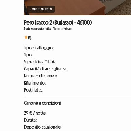
Camera da letto
Pero Isacco 2 (Burjassot - 46100)
Traduzione automatica
-
Titolo originale
5
1
Tipo di alloggio:
Tipo:
Superficie affittata:
Capacità di accoglienza:
Numero di camere:
Riferimento:
Posti letto:
Canone e condizioni
29 € / notte
Durata:
Deposito cauzionale: