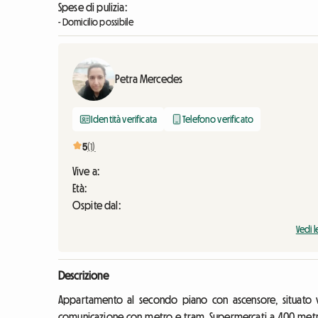
Spese di pulizia:
- Domicilio possibile
Petra Mercedes
Identità verificata
Telefono verificato
5
(1)
Vive a:
Età:
Ospite dal:
Vedi l
Descrizione
Appartamento al secondo piano con ascensore, situato vi
comunicazione con metro e tram. Supermercati a 400 metri