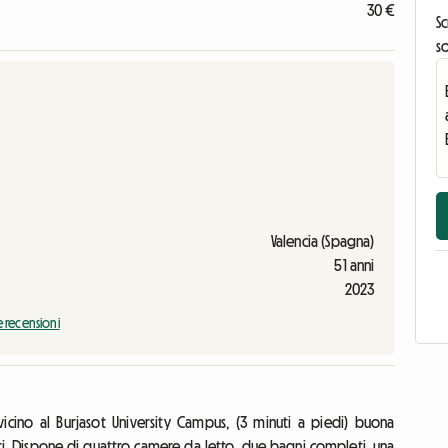
30 €
Sc
s
Valencia (Spagna)
51 anni
2023
e recensioni
cino al Burjasot University Campus, (3 minuti a piedi) buona
. Dispone di quattro camere da letto, due bagni completi, una