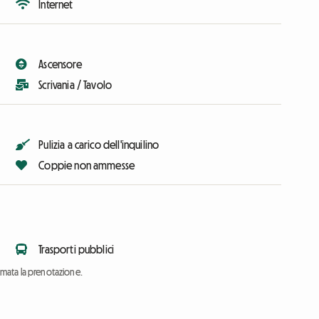
Internet
Ascensore
Scrivania / Tavolo
Pulizia a carico dell'inquilino
Coppie non ammesse
Trasporti pubblici
ermata la prenotazione.