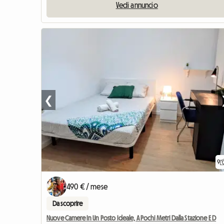
Vedi annuncio
❮
9
490 € / mese
Da scoprire
Nuove Camere In Un Posto Ideale, A Pochi Metri Dalla Stazione E D