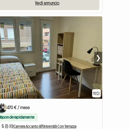
Vedi annuncio
❯
12
470 € / mese
Risponde rapidamente
5 (1) |
(1)Camera Accanto All'Università Con Terrazza