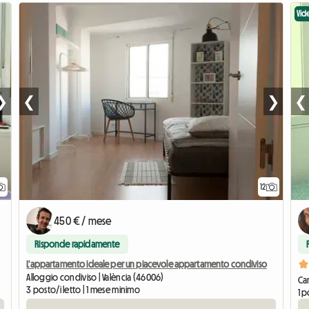
Vid
❯
❮
❯
❮
12
450 € / mese
Risponde rapidamente
L'appartamento ideale per un piacevole appartamento condiviso
Alloggio condiviso | València (46006)
Cam
3 posto/i letto | 1 mese minimo
1 p