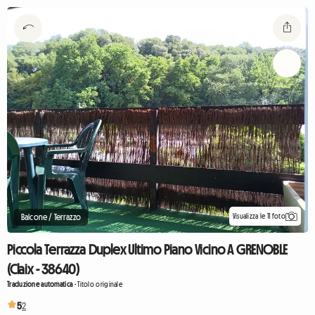
Visualizza le 11 foto
Balcone / Terrazzo
Piccola Terrazza Duplex Ultimo Piano Vicino A GRENOBLE
(Claix - 38640)
Traduzione automatica
-
Titolo originale
5
2