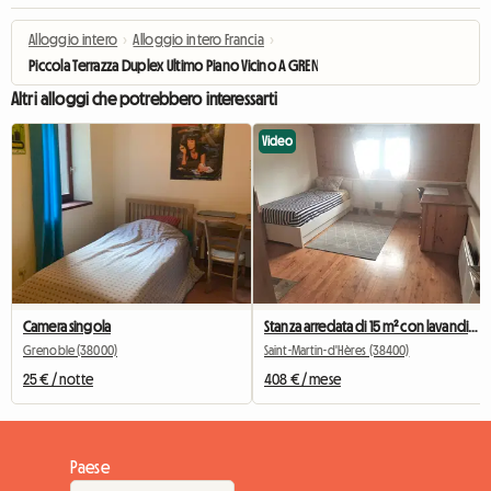
Alloggio intero
›
Alloggio intero Francia
›
Piccola Terrazza Duplex Ultimo Piano Vicino A GRENOBLE
Altri alloggi che potrebbero interessarti
Video
Camera singola
Stanza arredata di 15 m² con lavandino e frigorifero personale
Grenoble (38000)
Saint-Martin-d'Hères (38400)
25 € / notte
408 € / mese
Paese