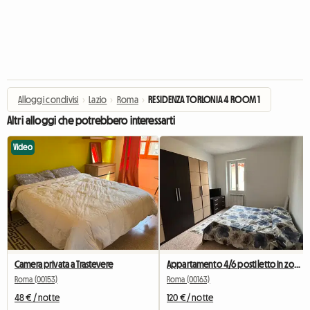
Alloggi condivisi
›
Lazio
›
Roma
›
RESIDENZA TORLONIA 4 ROOM 1
Altri alloggi che potrebbero interessarti
Video
Camera privata a Trastevere
Appartamento 4/6 posti letto in zona tranquilla
Roma (00153)
Roma (00163)
48 € / notte
120 € / notte