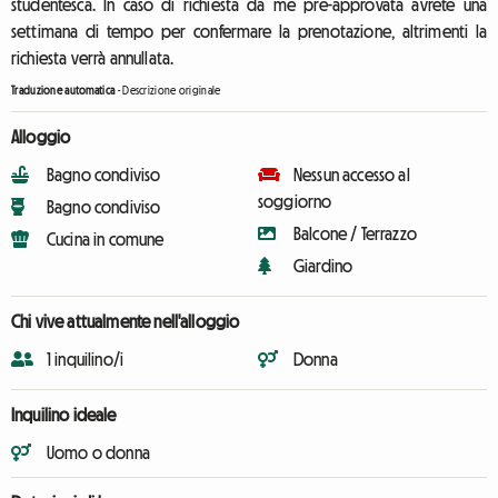
studentesca. In caso di richiesta da me pre-approvata avrete una
settimana di tempo per confermare la prenotazione, altrimenti la
richiesta verrà annullata.
Traduzione automatica
-
Descrizione originale
Alloggio
Bagno condiviso
Nessun accesso al
soggiorno
Bagno condiviso
Balcone / Terrazzo
Cucina in comune
Giardino
Chi vive attualmente nell'alloggio
1 inquilino/i
Donna
Inquilino ideale
Uomo o donna