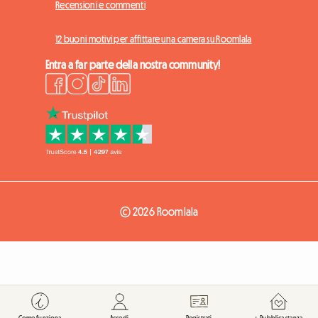
Recensioni e commenti
12 buoni motivi per affittare una camera su Roomlala
Entra a far parte della nostra community!
© 2026 Roomlala