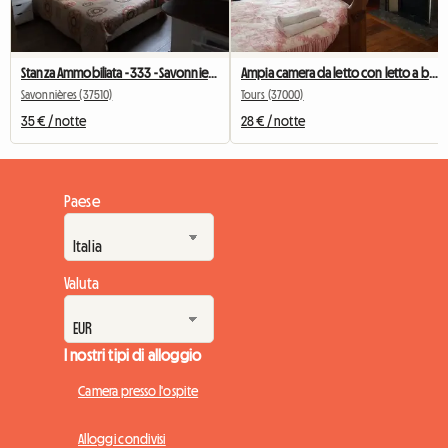
Stanza Ammobiliata - 333 - Savonnieres - Auto Consigliata
Ampia camera da letto con letto a barca da 1,25 m e mobili preziosi
Savonnières (37510)
Tours (37000)
35 € / notte
28 € / notte
Paese
Valuta
I nostri tipi di alloggio
Camera presso l'ospite
Alloggi condivisi