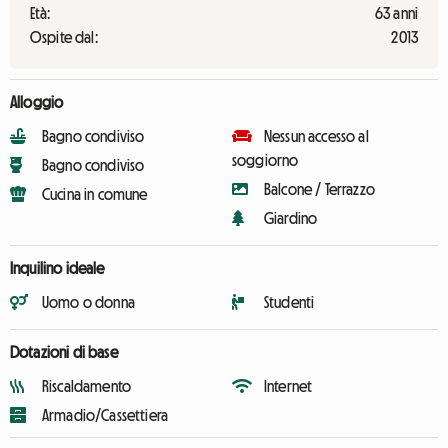
Età:
63 anni
Ospite dal:
2013
Alloggio
Bagno condiviso
Nessun accesso al
soggiorno
Bagno condiviso
Balcone / Terrazzo
Cucina in comune
Giardino
Inquilino ideale
Uomo o donna
Studenti
Dotazioni di base
Riscaldamento
Internet
Armadio/Cassettiera