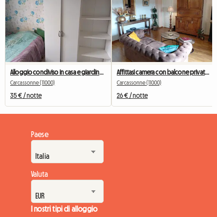
Alloggio condiviso in casa e giardino 100mm2
Affittasi camera con balcone privato, vista sulla città medievale
Carcassonne (11000)
Carcassonne (11000)
35 € / notte
26 € / notte
Paese
Valuta
I nostri tipi di alloggio