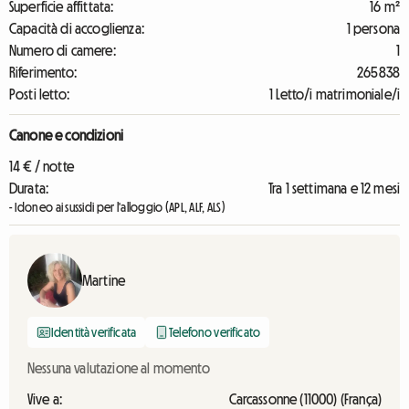
Superficie affittata:
16 m²
Capacità di accoglienza:
1 persona
Numero di camere:
1
Riferimento:
265838
Posti letto:
1 Letto/i matrimoniale/i
Canone e condizioni
14 € / notte
Durata:
Tra 1 settimana e 12 mesi
- Idoneo ai sussidi per l'alloggio (APL, ALF, ALS)
Martine
Identità verificata
Telefono verificato
Nessuna valutazione al momento
Vive a:
Carcassonne (11000) (França)