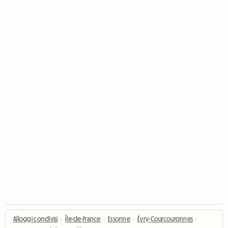
Alloggi condivisi
›
Île-de-France
›
Essonne
›
Évry-Courcouronnes
›