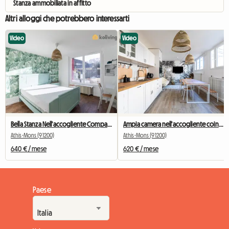
Stanza ammobiliata in affitto
Altri alloggi che potrebbero interessarti
Video
Video
Bella Stanza Nell'accogliente Compagno Di Stanza # 2
Ampia camera nell'accogliente coinquilino n. 5 di New York vicino a Olry
Athis-Mons (91200)
Athis-Mons (91200)
640 € / mese
620 € / mese
Paese