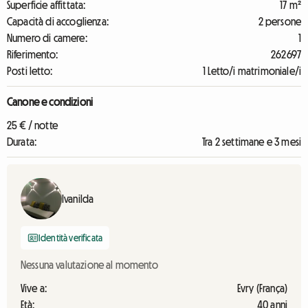
Superficie affittata:
17 m²
Capacità di accoglienza:
2 persone
Numero di camere:
1
Riferimento:
262697
Posti letto:
1 Letto/i matrimoniale/i
Canone e condizioni
25 € / notte
Durata:
Tra 2 settimane e 3 mesi
Ivanilda
Identità verificata
Nessuna valutazione al momento
Vive a:
Evry (França)
Età:
40 anni