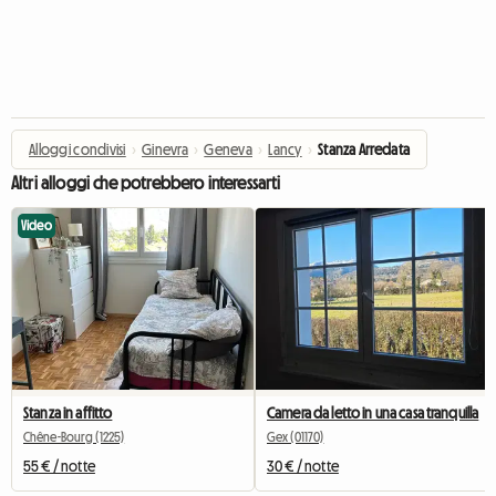
Alloggi condivisi
›
Ginevra
›
Geneva
›
Lancy
›
Stanza Arredata
Altri alloggi che potrebbero interessarti
Video
Stanza in affitto
Camera da letto in una casa tranquilla
Chêne-Bourg (1225)
Gex (01170)
55 € / notte
30 € / notte