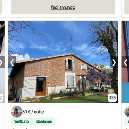
Vedi annuncio
❯
❮
❯
❮
12
30 € / notte
Verificato
Istantanea