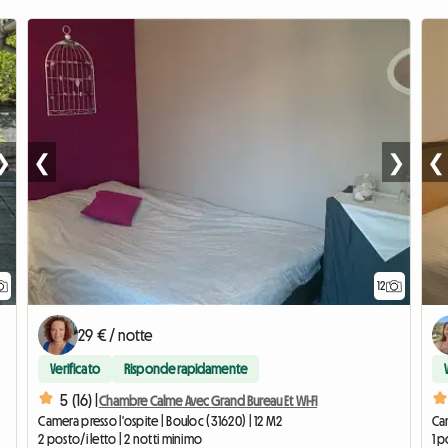
❯
❮
❯
❮
12
29 € / notte
Verificato
Risponde rapidamente
5 (16) |
Chambre Calme Avec Grand Bureau Et Wi-Fi
Camera presso l'ospite | Bouloc (31620) | 12 M2
Cam
2 posto/i letto | 2 notti minimo
1 p