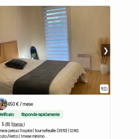
❯
11
450 € / mese
Verificato
Risponde rapidamente
5 (8) |
Stanza 1
era presso l'ospite | Tournefeuille (31170) | 12 M2
osto/i letto | 1 mese minimo