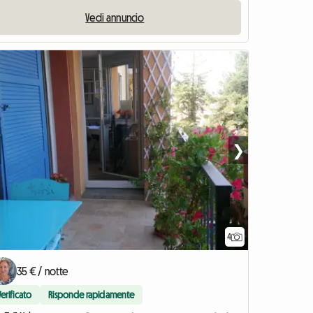
Vedi annuncio
❯
4
35 € / notte
Verificato
Risponde rapidamente