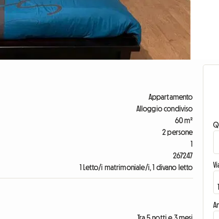
Appartamento
Alloggio condiviso
60 m²
Q
2 persone
1
267247
V
1 Letto/i matrimoniale/i, 1 divano letto
An
Tra 5 notti e 3 mesi