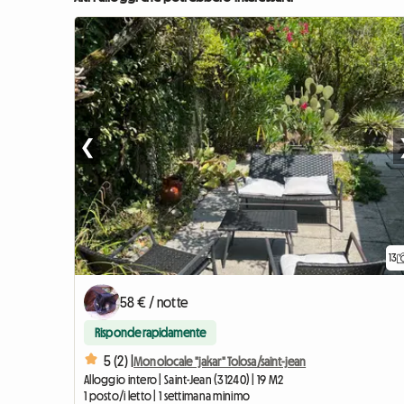
❮
13
58 € / notte
Risponde rapidamente
5 (2) |
Monolocale "jakar" Tolosa/saint-jean
Alloggio intero | Saint-Jean (31240) | 19 M2
1 posto/i letto | 1 settimana minimo