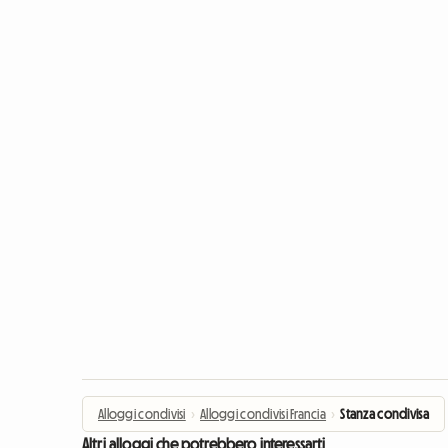
Alloggi condivisi
›
Alloggi condivisi Francia
›
Stanza condivisa
Altri alloggi che potrebbero interessarti