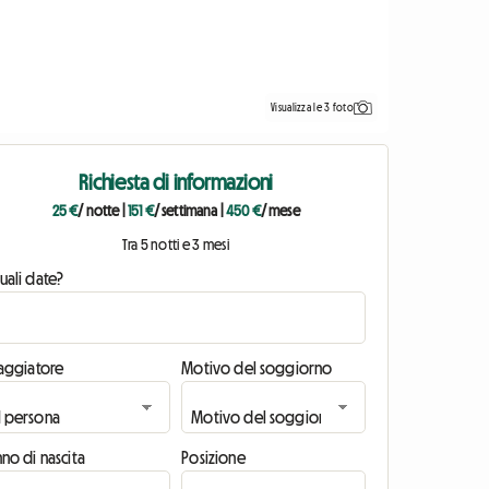
Visualizza le 3 foto
Richiesta di informazioni
25 €
/ notte
|
151 €
/ settimana
|
450 €
/ mese
Tra 5 notti e 3 mesi
uali date?
iaggiatore
Motivo del soggiorno
no di nascita
Posizione