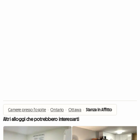
Camere presso l'ospite
›
Ontario
›
Ottawa
›
Stanza In Affitto
Altri alloggi che potrebbero interessarti