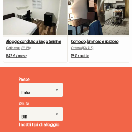
Comodo, luminoso e spazioso
Alloggio condiviso a lungo termine
Ottawa (K1N 7L5)
Gatineau (J8Y 1P8)
19 € / notte
542 € / mese
Paese
Valuta
I nostri tipi di alloggio