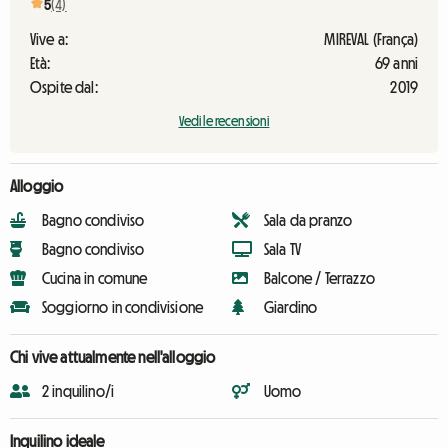
5
(4)
Vive a:
MIREVAL (França)
Età:
69 anni
Ospite dal:
2019
Vedi le recensioni
Alloggio
Bagno condiviso
Sala da pranzo
Bagno condiviso
Sala TV
Cucina in comune
Balcone / Terrazzo
Soggiorno in condivisione
Giardino
Chi vive attualmente nell'alloggio
2 inquilino/i
Uomo
Inquilino ideale