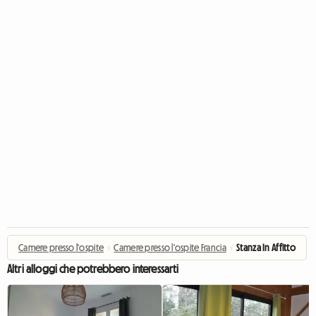
Camere presso l'ospite
›
Camere presso l'ospite Francia
›
Stanza In Affitto
Altri alloggi che potrebbero interessarti