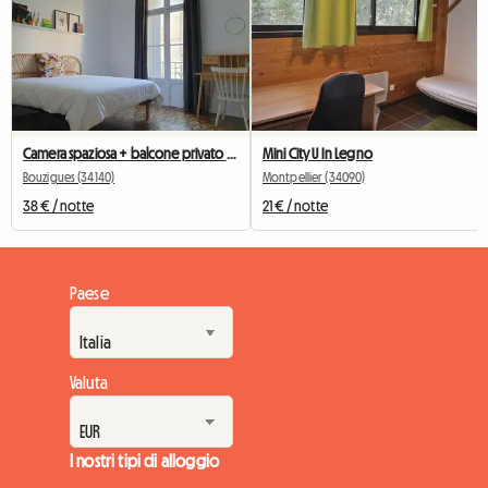
Camera spaziosa + balcone privato (solo per donne)
Mini City U In Legno
Bouzigues (34140)
Montpellier (34090)
38 € / notte
21 € / notte
Paese
Valuta
I nostri tipi di alloggio