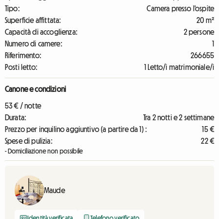
Tipo:
Camera presso l'ospite
Superficie affittata:
20 m²
Capacità di accoglienza:
2 persone
Numero di camere:
1
Riferimento:
266655
Posti letto:
1 Letto/i matrimoniale/i
Canone e condizioni
53 € / notte
Durata:
Tra 2 notti e 2 settimane
Prezzo per inquilino aggiuntivo (a partire da 1) :
15 €
Spese di pulizia:
22 €
- Domiciliazione non possibile
Maude
Identità verificata
Telefono verificato