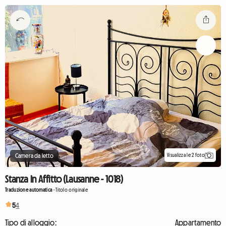
Visualizza le 2 foto
Camera da letto
Stanza In Affitto (Lausanne - 1018)
Traduzione automatica
-
Titolo originale
5
4
Tipo di alloggio:
Appartamento