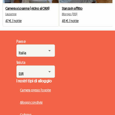
Camera a Losanna (vicino al CHUV)
Stanza in affitto
Lausanne
Morges (1110)
47 € / notte
45 € / notte
Paese
Valuta
I nostri tipi di alloggio
Camera presso l'ospite
Alloggi condivisi
Coliving