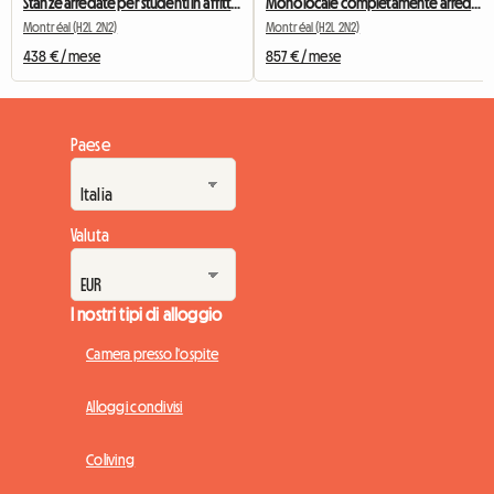
Stanze arredate per studenti in affitto a Montreal
Monolocale completamente arredato, all-inclusive, vicino alla stazione della metropolitana Berri-UQAM
Montréal (H2L 2N2)
Montréal (H2L 2N2)
438 € / mese
857 € / mese
Paese
Valuta
I nostri tipi di alloggio
Camera presso l'ospite
Alloggi condivisi
Coliving