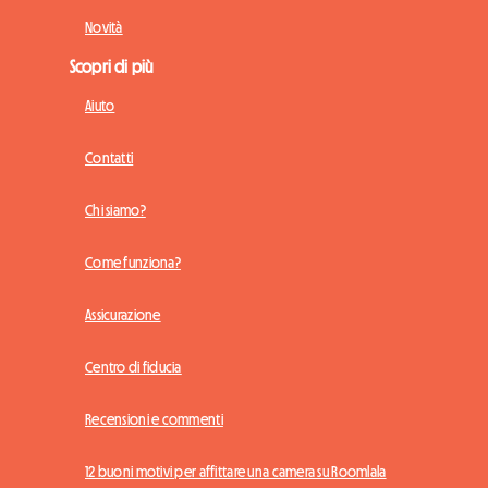
Novità
Scopri di più
Aiuto
Contatti
Chi siamo?
Come funziona?
Assicurazione
Centro di fiducia
Recensioni e commenti
12 buoni motivi per affittare una camera su Roomlala