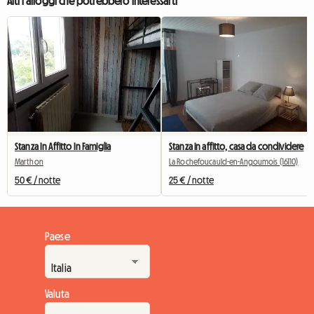
Altri alloggi che potrebbero interessarti
Stanza In Affitto In Famiglia
Stanza in affitto, casa da condividere
Marthon
La Rochefoucauld-en-Angoumois (16110)
50 € / notte
25 € / notte
Paese
Valuta