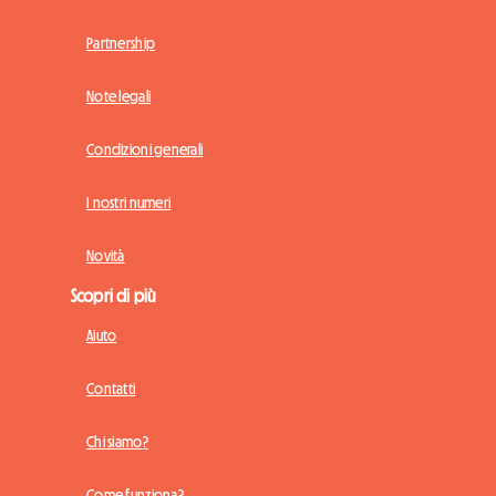
Partnership
Note legali
Condizioni generali
I nostri numeri
Novità
Scopri di più
Aiuto
Contatti
Chi siamo?
Come funziona?