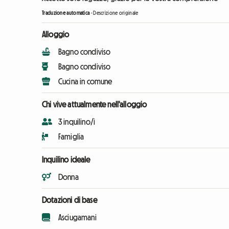
Traduzione automatica
-
Descrizione originale
Alloggio
Bagno condiviso
Bagno condiviso
Cucina in comune
Chi vive attualmente nell'alloggio
3 inquilino/i
Famiglia
Inquilino ideale
Donna
Dotazioni di base
Asciugamani