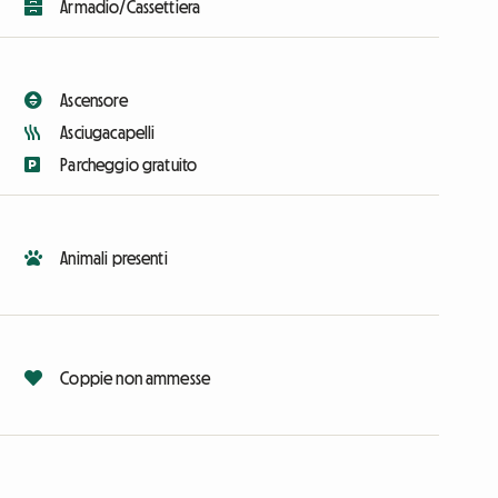
Armadio/Cassettiera
Ascensore
Asciugacapelli
Parcheggio gratuito
Animali presenti
Coppie non ammesse