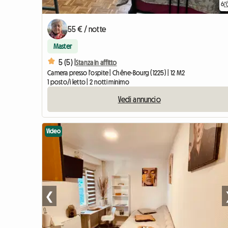
6
55 € / notte
Master
5 (5) |
Stanza in affitto
Camera presso l'ospite | Chêne-Bourg (1225) | 12 M2
1 posto/i letto | 2 notti minimo
Vedi annuncio
Video
❮