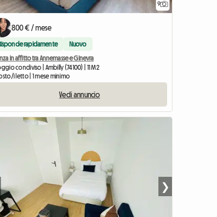
9
800 € / mese
Risponde rapidamente
Nuovo
nza in affitto tra Annemasse e Ginevra
oggio condiviso | Ambilly (74100) | 11 M2
osto/i letto | 1 mese minimo
Vedi annuncio
❯