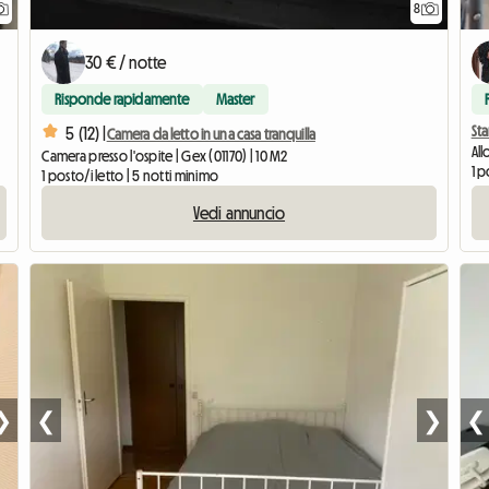
8
30 € / notte
Risponde rapidamente
Master
Sta
5 (12) |
Camera da letto in una casa tranquilla
All
Camera presso l'ospite | Gex (01170) | 10 M2
1 p
1 posto/i letto | 5 notti minimo
Vedi annuncio
❯
❮
❯
❮