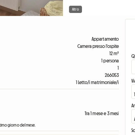
Altro
Appartamento
Camera presso l'ospite
12 m²
Q
1 persona
1
266053
V
1 Letto/i matrimoniale/i
An
Tra 1 mese e 3 mesi
'ultimo giorno del mese.
Sc