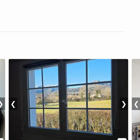
❯
❮
❯
❮