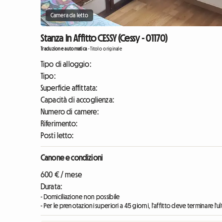
Camera da letto
Stanza In Affitto CESSY (Cessy - 01170)
Traduzione automatica
-
Titolo originale
Tipo di alloggio:
Tipo:
Superficie affittata:
Capacità di accoglienza:
Numero di camere:
Riferimento:
Posti letto:
Canone e condizioni
600 € / mese
Durata:
- Domiciliazione non possibile
- Per le prenotazioni superiori a 45 giorni, l'affitto deve terminare l