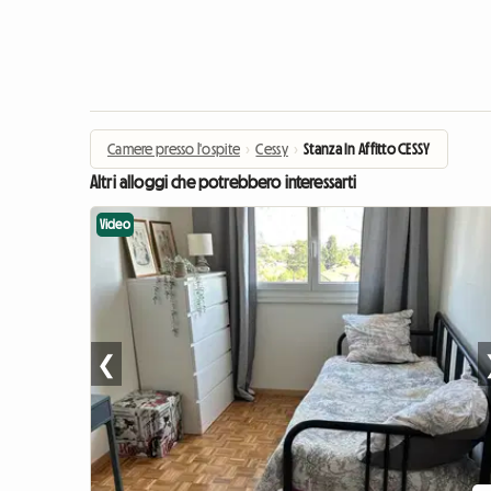
Camere presso l'ospite
›
Cessy
›
Stanza In Affitto CESSY
Altri alloggi che potrebbero interessarti
Video
❮