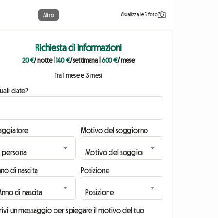
Visualizza le 5 foto
Altro
Richiesta di informazioni
20 €
/ notte
|
140 €
/ settimana
|
600 €
/ mese
Tra 1 mese e 3 mesi
uali date?
iaggiatore
Motivo del soggiorno
no di nascita
Posizione
rivi un messaggio per spiegare il motivo del tuo