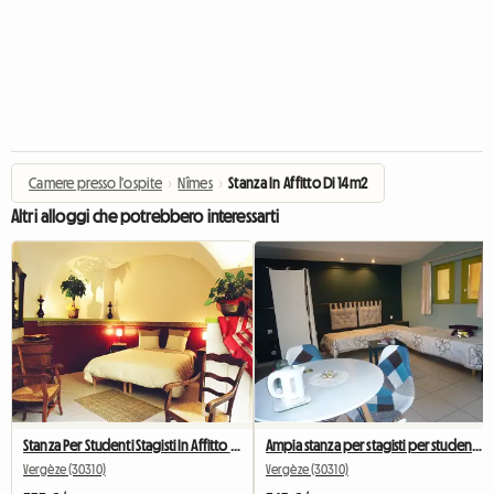
Camere presso l'ospite
›
Nîmes
›
Stanza In Affitto Di 14m2
Altri alloggi che potrebbero interessarti
Stanza Per Studenti Stagisti In Affitto - Piano Terra Con Terrazza -
Ampia stanza per stagisti per studenti in affitto al 1° piano
Vergèze (30310)
Vergèze (30310)