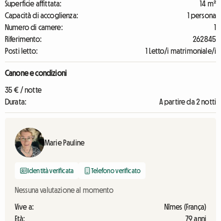
Superficie affittata:
14 m²
Capacità di accoglienza:
1 persona
Numero di camere:
1
Riferimento:
262845
Posti letto:
1 Letto/i matrimoniale/i
Canone e condizioni
35 € / notte
Durata:
A partire da 2 notti
Marie Pauline
Identità verificata
Telefono verificato
Nessuna valutazione al momento
Vive a:
Nîmes (França)
Età:
79 anni