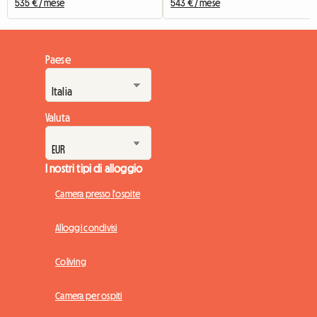
535 € / mese
543 € / mese
Paese
Valuta
I nostri tipi di alloggio
Camera presso l'ospite
Alloggi condivisi
Coliving
Camera per ospiti