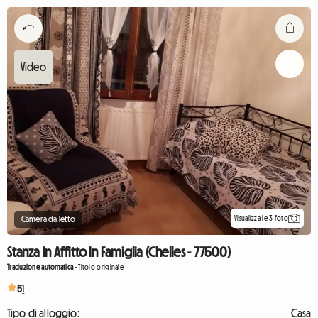
Visualizza le 3 foto
Camera da letto
Stanza In Affitto In Famiglia (Chelles - 77500)
Traduzione automatica
-
Titolo originale
5
1
Tipo di alloggio:
Casa