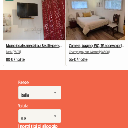
Monolocale arredato a Bastille per studenti, stagisti o viaggiatori d'affari.
Camera, bagno, WC, TV, accesso privato / Disneyland a 30 minuti
Paris (75011)
Champigny-sur-Marne (94500)
80 € / notte
56 € / notte
Paese
Valuta
I nostri tipi di alloggio