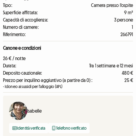
Tipo:
Camera presso l'ospite
Superficie affittata:
9 m²
Capacità di accoglienza:
3 persone
Numero di camere:
1
Riferimento:
266791
Canone e condizioni
26 € / notte
Durata:
Tra 1 settimana e 12 mesi
Deposito cauzionale:
480 €
Prezzo per inquilino aggiuntivo (a partire da 0) :
25 €
- Idoneo ai sussidi per l'alloggio (APL)
Isabelle
Identità verificata
Telefono verificato