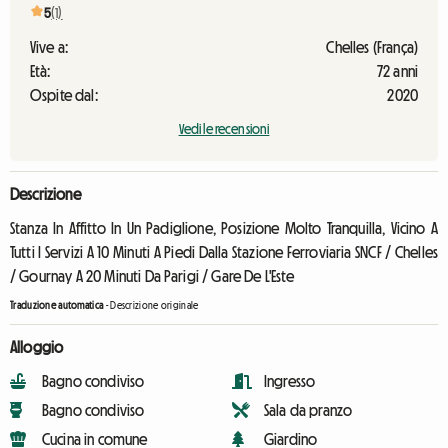
5
(1)
Vive a:
Chelles (França)
Età:
72 anni
Ospite dal:
2020
Vedi le recensioni
Descrizione
Stanza In Affitto In Un Padiglione, Posizione Molto Tranquilla, Vicino A
Tutti I Servizi A 10 Minuti A Piedi Dalla Stazione Ferroviaria SNCF / Chelles
/ Gournay A 20 Minuti Da Parigi / Gare De L'Este
Traduzione automatica
-
Descrizione originale
Alloggio
Bagno condiviso
Ingresso
Bagno condiviso
Sala da pranzo
Cucina in comune
Giardino