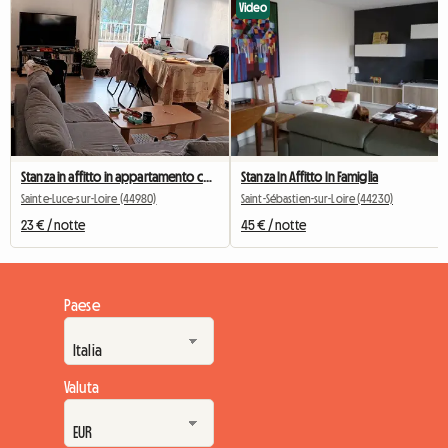
Video
Stanza in affitto in appartamento condiviso
Stanza In Affitto In Famiglia
Sainte-Luce-sur-Loire (44980)
Saint-Sébastien-sur-Loire (44230)
23 € / notte
45 € / notte
Paese
Valuta