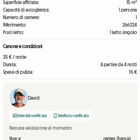
Superficie affittata:
15 m²
Capacità di accoglienza:
1 persona
Numero di camere:
1
Riferimento:
266224
Posti letto:
1 Letto singolo
Canone e condizioni
25 € / notte
Durata:
A partire da 4 notti
Spese di pulizia:
15 €
David
Identità verificata
Telefono verificato
Nessuna valutazione al momento
Vive a:
nantes (França)