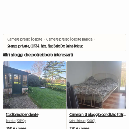
Camere presso l'ospite
›
Camere presso l'ospite Francia
›
Stanza privata, GR34, Rés. Nat Baie De Saint-Brieuc
Altri alloggi che potrebbero interessarti
Studio indipendente
Camera n. 3 alloggio condiviso St Brieuc Facoltà IUT 260 €
Pordic (22590)
Saint-Brieuc (22000)
350 € / mese
320 € / mese