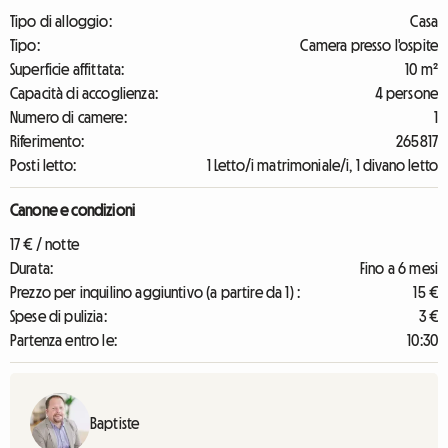
Tipo di alloggio:
Casa
Tipo:
Camera presso l'ospite
Superficie affittata:
10 m²
Capacità di accoglienza:
4 persone
Numero di camere:
1
Riferimento:
265817
Posti letto:
1 Letto/i matrimoniale/i, 1 divano letto
Canone e condizioni
17 € / notte
Durata:
Fino a 6 mesi
Prezzo per inquilino aggiuntivo (a partire da 1) :
15 €
Spese di pulizia:
3 €
Partenza entro le:
10:30
Baptiste