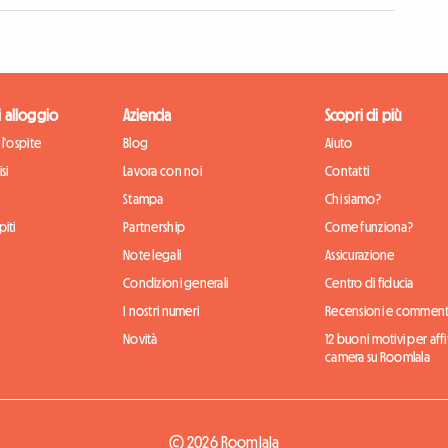
di alloggio
Azienda
Scopri di più
l'ospite
Blog
Aiuto
si
Lavora con noi
Contatti
Stampa
Chi siamo?
iti
Partnership
Come funziona?
Note legali
Assicurazione
Condizioni generali
Centro di fiducia
I nostri numeri
Recensioni e comment
Novità
12 buoni motivi per aff
camera su Roomlala
© 2026 Roomlala