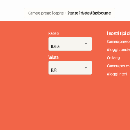
Camere presso l'ospite
›
Stanze Private A Eastbourne
Paese
I nostri tipi 
Camera presso 
Alloggi condivi
Valuta
Coliving
Camera per osp
Alloggi interi