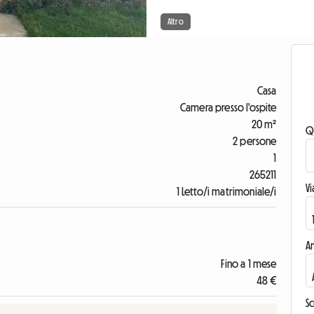
Altro
Casa
Camera presso l'ospite
20 m²
Q
2 persone
1
265211
V
1 Letto/i matrimoniale/i
An
Fino a 1 mese
48 €
Sc