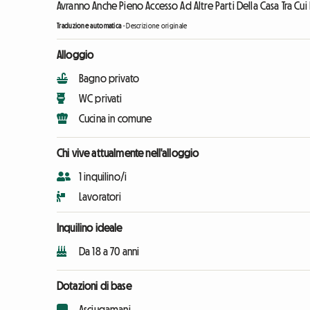
Avranno Anche Pieno Accesso Ad Altre Parti Della Casa Tra Cui L
Traduzione automatica
-
Descrizione originale
Alloggio
Bagno privato
WC privati
Cucina in comune
Chi vive attualmente nell'alloggio
1 inquilino/i
Lavoratori
Inquilino ideale
Da 18 a 70 anni
Dotazioni di base
Asciugamani