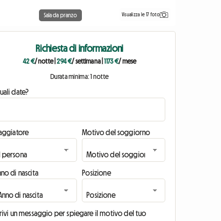
Visualizza le 17 foto
Sala da pranzo
Richiesta di informazioni
42 €
/ notte
|
294 €
/ settimana
|
1173 €
/ mese
Durata minima: 1 notte
uali date?
iaggiatore
Motivo del soggiorno
no di nascita
Posizione
rivi un messaggio per spiegare il motivo del tuo