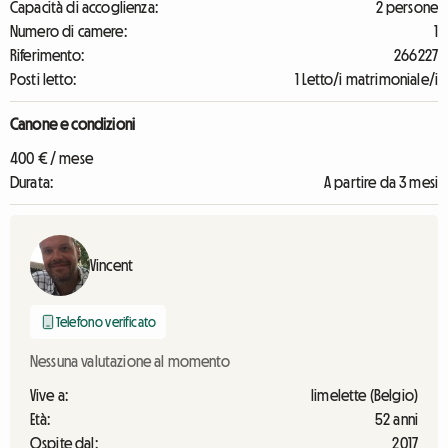
Capacità di accoglienza:
2 persone
Numero di camere:
1
Riferimento:
266227
Posti letto:
1 Letto/i matrimoniale/i
Canone e condizioni
400 € / mese
Durata:
A partire da 3 mesi
Vincent
Telefono verificato
Nessuna valutazione al momento
Vive a:
limelette (Belgio)
Età:
52 anni
Ospite dal:
2017