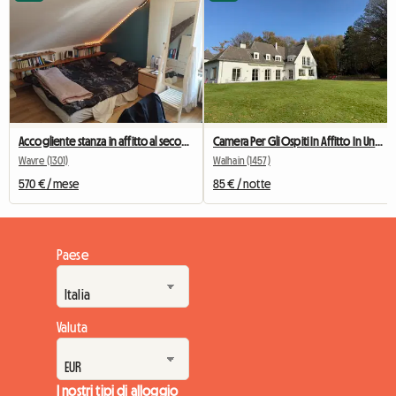
Accogliente stanza in affitto al secondo piano di una casa
Camera Per Gli Ospiti In Affitto In Una Villa
Wavre (1301)
Walhain (1457)
570 € / mese
85 € / notte
Paese
Valuta
I nostri tipi di alloggio