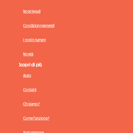
Note legali
Condizioni generali
I nostri numeri
Novità
Scopri di più
Aiuto
Contatti
Chi siamo?
Come funziona?
Assicurazione