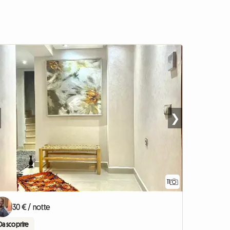
❯
11
30 € / notte
Da scoprire