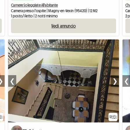
Camere Soleggiate All'abitante
Ch
Camera presso l'ospite | Magny-en-Vexin (95420) | 12 M2
Cam
1 posto/i letto | 2 notti minimo
2 p
Vedi annuncio
❯
❮
❯
❮
12