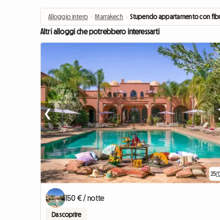
Alloggio intero
›
Marrakech
›
Stupendo appartamento con fibr
Altri alloggi che potrebbero interessarti
❮
25
150 € / notte
Da scoprire