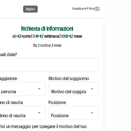
Visualizza le 9 foto
Bagno
Richiesta di informazioni
60 €
/ notte
|
349 €
/ settimana
|
1008 €
/ mese
Tra 2 notti e 3 mesi
uali date?
iaggiatore
Motivo del soggiorno
no di nascita
Posizione
rivi un messaggio per spiegare il motivo del tuo