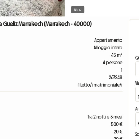
Altro
a Gueliz Marrakech (Marrakech - 40000)
Appartamento
Alloggio intero
45 m²
Q
4 persone
1
267248
V
1 Letto/i matrimoniale/i
An
Tra 2 notti e 3 mesi
500 €
20 €
Sc