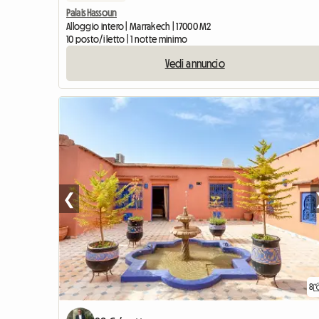
Palais Hassoun
Alloggio intero | Marrakech | 17000 M2
10 posto/i letto | 1 notte minimo
Vedi annuncio
❮
8