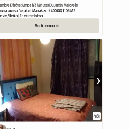
ambre D'hôte Sympa à 3 Minutes Du Jardin Majorelle
era presso l'ospite | Marrakech (40000) | 105 M2
osto/i letto | 1 notte minimo
Vedi annuncio
❯
3