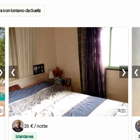
a non lontano da Gueliz Marrakech
❯
❮
❯
❮
13
26 € / notte
Istantanea