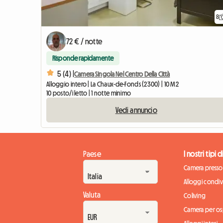
8
72 € / notte
Risponde rapidamente
5 (4) |
Camera Singola Nel Centro Della Città
Alloggio intero | La Chaux-de-Fonds (2300) | 10 M2
10 posto/i letto | 1 notte minimo
Vedi annuncio
Paese
I nostri tipi 
Camera presso 
Alloggi condivi
Valuta
Coliving
Camera per osp