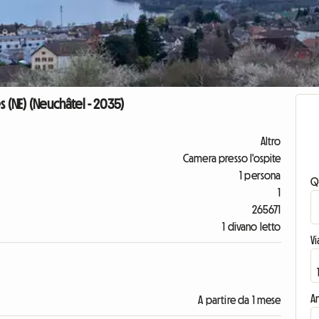
 (NE) (Neuchâtel - 2035)
Altro
Camera presso l'ospite
1 persona
Q
1
265671
1 divano letto
V
An
A partire da 1 mese