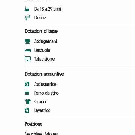
Da 18 a 29 anni
Donna
Dotazioni di base
Asciugamani
Lenzuola
Televisione
Dotazioni aggiuntive
Asciugatrice
Ferro da stiro
Grucce
Lavatrice
Posizione
Neuchâtel, Svizzera