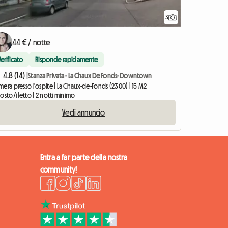
3
44 € / notte
Verificato
Risponde rapidamente
4.8 (14) |
Stanza Privata - La Chaux De Fonds- Downtown
era presso l'ospite | La Chaux-de-Fonds (2300) | 15 M2
osto/i letto | 2 notti minimo
Vedi annuncio
Entra a far parte della nostra
community!