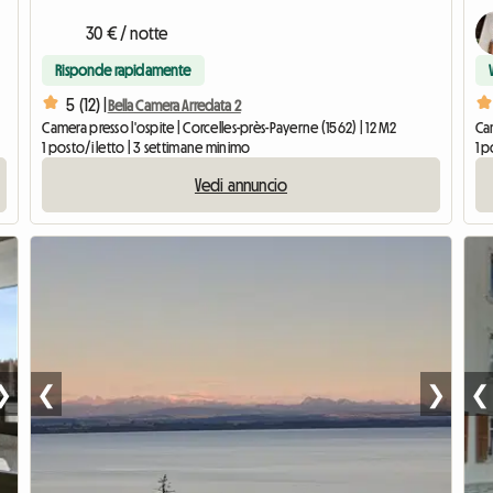
30 € / notte
Risponde rapidamente
5 (12) |
Bella Camera Arredata 2
Camera presso l'ospite | Corcelles-près-Payerne (1562) | 12 M2
Cam
1 posto/i letto | 3 settimane minimo
1 p
Vedi annuncio
❯
❮
❯
❮