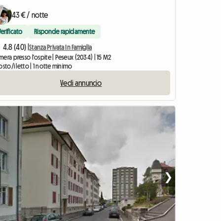
43 € / notte
Verificato
Risponde rapidamente
4.8 (40) |
Stanza Privata In Famiglia
era presso l'ospite | Peseux (2034) | 15 M2
osto/i letto | 1 notte minimo
Vedi annuncio
❯