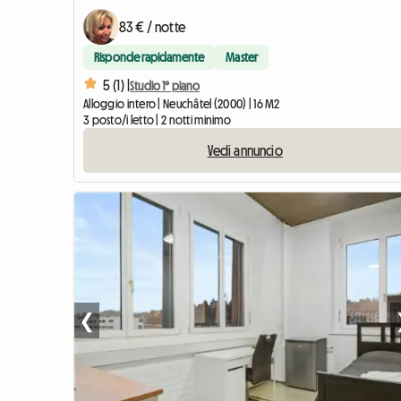
83 € / notte
Risponde rapidamente
Master
5 (1) |
Studio 1° piano
Alloggio intero | Neuchâtel (2000) | 16 M2
3 posto/i letto | 2 notti minimo
Vedi annuncio
❮