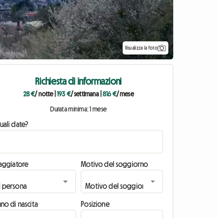
Visualizza la foto
Richiesta di informazioni
28 €
/ notte
|
193 €
/ settimana
|
816 €
/ mese
Durata minima: 1 mese
uali date?
iaggiatore
Motivo del soggiorno
no di nascita
Posizione