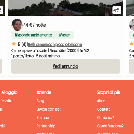
4
44 € / notte
Risponde rapidamente
Master
5 (4) |
Bella camera con piccolo balcone
Camera presso l'ospite | Neuchâtel (2000) | 16 M2
Cam
1 posto/i letto | 5 notti minimo
2 p
Vedi annuncio
di alloggio
Azienda
Scopri di più
l'ospite
Blog
Aiuto
si
Lavora con noi
Contatti
Stampa
Chi siamo?
iti
Partnership
Come funziona?