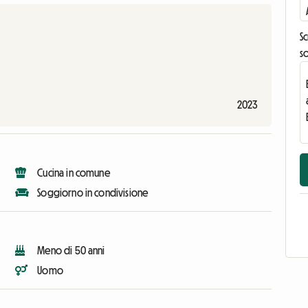
Sc
s
2023
Cucina in comune
Soggiorno in condivisione
Meno di 50 anni
Uomo