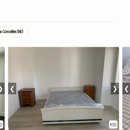
 Corcelles (NE)
❯
❮
❯
❮
6