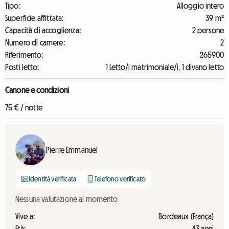
Tipo:
Alloggio intero
Superficie affittata:
39 m²
Capacità di accoglienza:
2 persone
Numero di camere:
2
Riferimento:
265900
Posti letto:
1 Letto/i matrimoniale/i, 1 divano letto
Canone e condizioni
75 € / notte
Pierre Emmanuel
Identità verificata
Telefono verificato
Nessuna valutazione al momento
Vive a:
Bordeaux (França)
Età:
43 anni