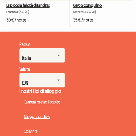
La piccola felicità di Landiras
Cerco Coinquilino
Landiras (33720)
Landiras (33720)
30 € / notte
35 € / notte
Paese
Valuta
I nostri tipi di alloggio
Camera presso l'ospite
Alloggi condivisi
Coliving