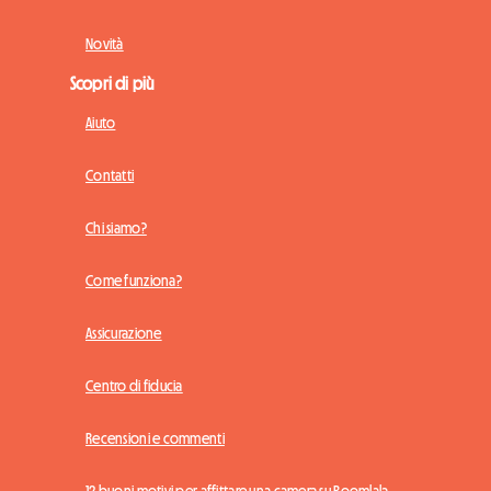
Novità
Scopri di più
Aiuto
Contatti
Chi siamo?
Come funziona?
Assicurazione
Centro di fiducia
Recensioni e commenti
12 buoni motivi per affittare una camera su Roomlala