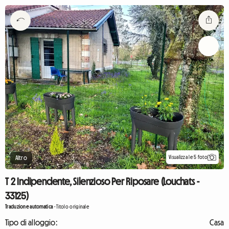
Visualizza le 5 foto
Altro
T 2 Indipendente, Silenzioso Per Riposare (Louchats -
33125)
Traduzione automatica
-
Titolo originale
Tipo di alloggio:
Casa