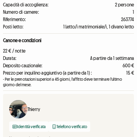
Capacità di accoglienza:
2 persone
Numero di camere:
1
Riferimento:
263774
Posti letto:
1 Letto/i matrimoniale/i, 1 divano letto
Canone e condizioni
22 € / notte
Durata:
A partire da 1 settimana
Deposito cauzionale:
600 €
Prezzo per inquilino aggiuntivo (a partire da 1) :
15 €
- Per le prenotazioni superiori a 45 giorni, l'affitto deve terminare l'ultimo
giorno del mese.
Thierry
Identità verificata
Telefono verificato