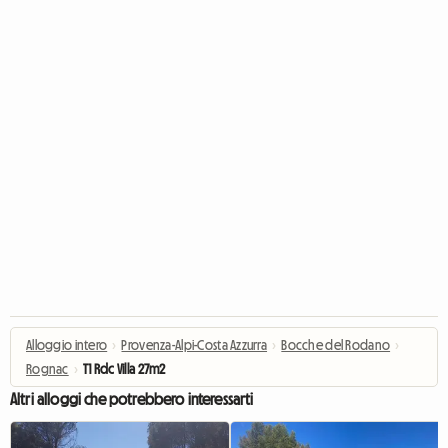
Alloggio intero
›
Provenza-Alpi-Costa Azzurra
›
Bocche del Rodano
›
Rognac
›
T1 Rdc Villa 27m2
Altri alloggi che potrebbero interessarti