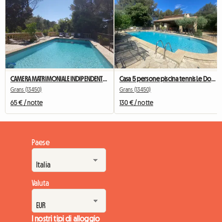
CAMERA MATRIMONIALE INDIPENDENTE CON TERRAZZO E CUCINA ESTIVA
Casa 5 persone piscina tennis Le Domaine d'Alèzen
Grans (13450)
Grans (13450)
65 € / notte
130 € / notte
Paese
Valuta
I nostri tipi di alloggio