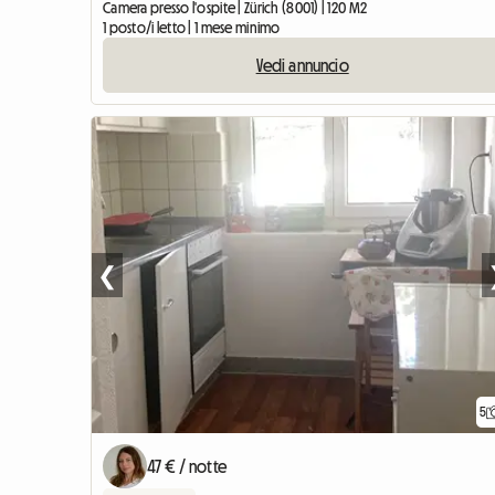
Camera presso l'ospite | Zürich (8001) | 120 M2
1 posto/i letto | 1 mese minimo
Vedi annuncio
❮
5
47 € / notte