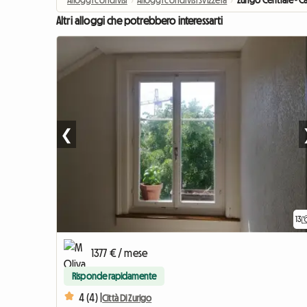
Alloggi condivisi
›
Alloggi condivisi Svizzera
›
Zurigo Centrale - 
Altri alloggi che potrebbero interessarti
❮
13
1377 € / mese
Risponde rapidamente
4 (4) |
Città Di Zurigo