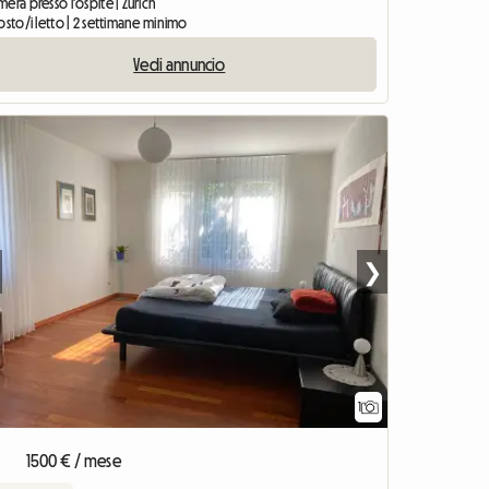
era presso l'ospite | Zürich
osto/i letto | 2 settimane minimo
Vedi annuncio
❯
1
Vedi l'annunc
1500 € / mese