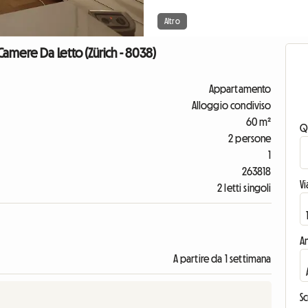
Altro
amere Da Letto (Zürich - 8038)
Appartamento
Alloggio condiviso
60 m²
Q
2 persone
1
263818
V
2 letti singoli
An
A partire da 1 settimana
Sc