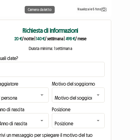
Visualizza le 5 foto
Camera da letto
Richiesta di informazioni
20 €
/ notte
|
140 €
/ settimana
|
498 €
/ mese
Durata minima: 1 settimana
uali date?
iaggiatore
Motivo del soggiorno
no di nascita
Posizione
rivi un messaggio per spiegare il motivo del tuo