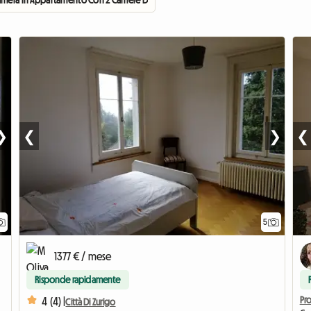
Camera In Appartamento Con 2 Camere Da Letto
❯
❮
❯
❮
5
1377 € / mese
Risponde rapidamente
Pro
4 (4) |
Città Di Zurigo