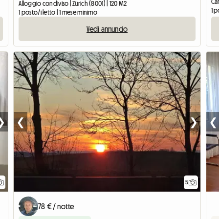
Cam
Alloggio condiviso | Zürich (8001) | 120 M2
1 p
1 posto/i letto | 1 mese minimo
Vedi annuncio
❯
❮
❯
❮
5
78 € / notte