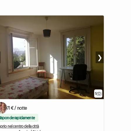
❯
5
71 € / notte
Risponde rapidamente
prio nel centro della città