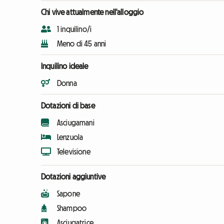
Chi vive attualmente nell'alloggio
1 inquilino/i
Meno di 45 anni
Inquilino ideale
Donna
Dotazioni di base
Asciugamani
Lenzuola
Televisione
Dotazioni aggiuntive
Sapone
Shampoo
Asciugatrice