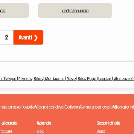
ncio
Vedi l'annuncio
2
Avanti ❯
n-l'Évêque |
Pézenas |
Valros |
Montagnac |
Mèze |
Valras-Plage |
Loupian |
Villeneuve-lè
era presso l'ospite
Alloggi condivisi
Coliving
Camera per ospiti
Alloggio in
di alloggio
Azienda
Scopri di più
l'ospite
Blog
Aiuto