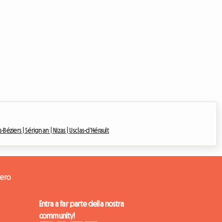
s-Béziers |
Sérignan |
Nizas |
Usclas-d'Hérault
tero
Entra a far parte della nostra
community!