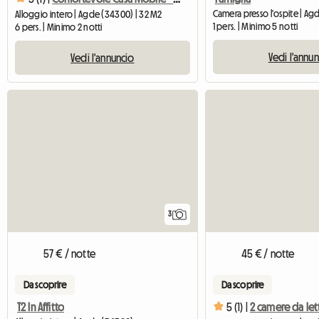
Camera presso l'ospite | Ag
Alloggio intero | Agde (34300) | 32 M2
1 pers. | Minimo 5 notti
6 pers. | Minimo 2 notti
Vedi l'annu
Vedi l'annuncio
3
57 € / notte
45 € / notte
Da scoprire
Da scoprire
T2 In Affitto
5 (1) |