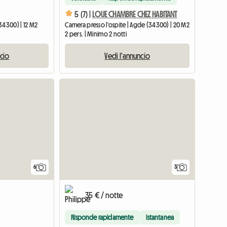
5 (7) |
LOUE CHAMBRE CHEZ HABITANT
34300) | 12 M2
Camera presso l'ospite | Agde (34300) | 20 M2
2 pers. | Minimo 2 notti
ncio
Vedi l'annuncio
6
3
35 € / notte
Risponde rapidamente
Istantanea