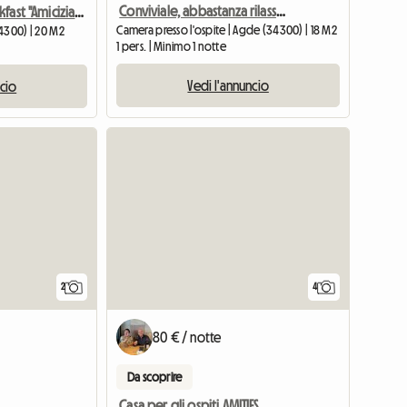
Conviviale, abbastanza rilassato e da rispettare.
Bed And Breakfast "Amicizia" Canale
Camera presso l'ospite | Agde (34300) | 18 M2
4300) | 20 M2
1 pers. | Minimo 1 notte
Vedi l'annuncio
ncio
Vedi l'ann
2
4
80 € / notte
Da scoprire
Casa per gli ospiti AMITIES