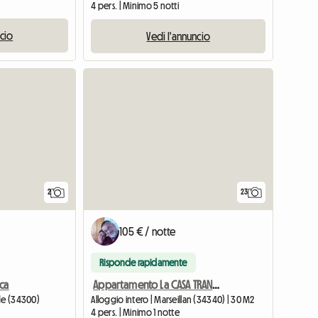
4 pers. | Minimo 5 notti
ncio
Vedi l'annuncio
Vedi l'ann
2
23
105 € / notte
Risponde rapidamente
ca
Appartamento La CASA TRANQUILIA Monolocale 30 M2 G
gde (34300)
Alloggio intero | Marseillan (34340) | 30 M2
4 pers. | Minimo 1 notte