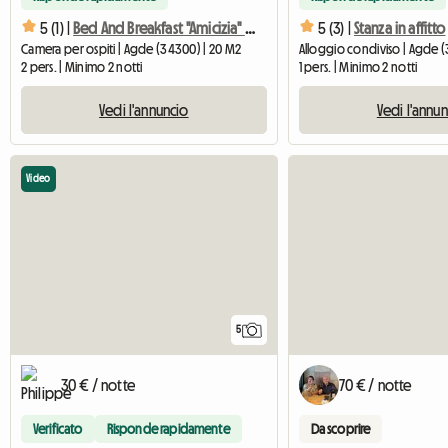
5 (1) |
Bed And Breakfast "Amicizia" Herault
5 (3) |
Stanza in affitto
Camera per ospiti | Agde (34300) | 20 M2
Alloggio condiviso | Agde (
2 pers. | Minimo 2 notti
1 pers. | Minimo 2 notti
Vedi l'annuncio
Vedi l'annu
Video
5
30 € / notte
70 € / notte
Verificato
Risponde rapidamente
Da scoprire