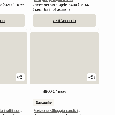
de (34300) | 10 M2
Camera per ospiti | Agde (34300) | 20 M2
2 pers. | Minimo 1 settimana
ncio
Vedi l'annuncio
Vedi l'annun
Vedi l'ann
2
3
4800 € / mese
Da scoprire
Posizione - Alloggio condiviso
2 camere da letto in affitto a Agde