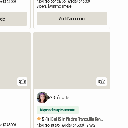
Alloggio condiviso | Agde (34300)
gde (34300)
8 pers. | Minimo 1 mese
Vedi l'annuncio
ncio
Vedi l'annun
3
12
52 € / notte
Risponde rapidamente
5 (1) |
Bel T2 In Piscina Tranquilla Tennis Vicino Al Mare Splendida Vista Sul Golf
gde (34300)
Alloggio intero | Agde (34300) | 27 M2