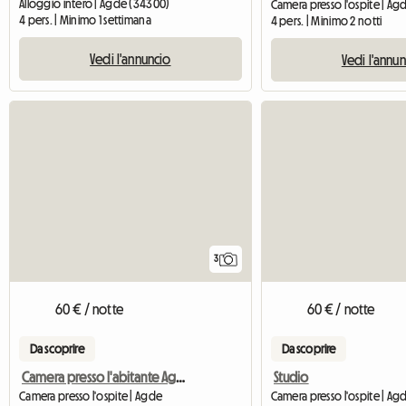
Alloggio intero | Agde (34300)
Camera presso l'ospite | A
4 pers. | Minimo 1 settimana
4 pers. | Minimo 2 notti
Vedi l'annuncio
Vedi l'annu
3
60 € / notte
60 € / notte
Da scoprire
Da scoprire
Camera presso l'abitante Agde
Studio
Camera presso l'ospite | Agde
Camera presso l'ospite | A