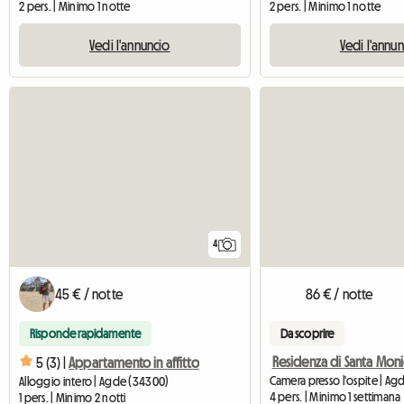
2 pers. | Minimo 1 notte
2 pers. | Minimo 1 notte
Vedi l'annuncio
Vedi l'annu
4
45 € / notte
86 € / notte
Risponde rapidamente
Da scoprire
Residenza di Santa Moni
5 (3) |
Appartamento in affitto
Camera presso l'ospite | A
Alloggio intero | Agde (34300)
4 pers. | Minimo 1 settimana
1 pers. | Minimo 2 notti