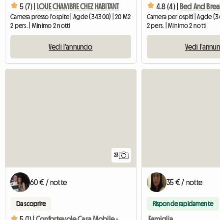
5 (7) |
LOUE CHAMBRE CHEZ HABITANT
4.8 (4) |
Camera presso l'ospite | Agde (34300) | 20 M2
Camera per ospiti | Agde (3
2 pers. | Minimo 2 notti
2 pers. | Minimo 2 notti
Vedi l'annuncio
Vedi l'annu
23
60 € / notte
35 € / notte
Da scoprire
Risponde rapidamente
Famiglia
5 (1) |
Confortevole Casa Mobile - Agde