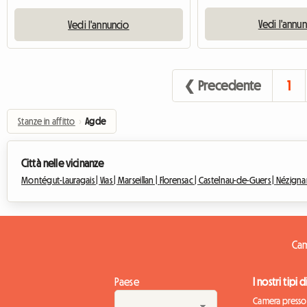
Vedi l'annu
Vedi l'annuncio
❮ Precedente
1
Stanze in affitto
›
Agde
Città nelle vicinanze
Montégut-Lauragais |
Vias |
Marseillan |
Florensac |
Castelnau-de-Guers |
Nézigna
Cam
Paese
I nostri tipi 
Camera presso 