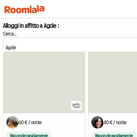
Alloggi in affitto a Agde :
Cerca...
7
60 € / notte
40 € / notte
Risponde rapidamente
Risponde rapidamente