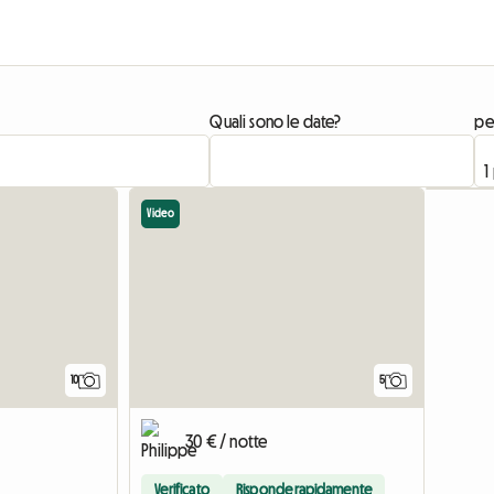
Quali sono le date?
pe
Video
10
5
30 € / notte
Verificato
Risponde rapidamente