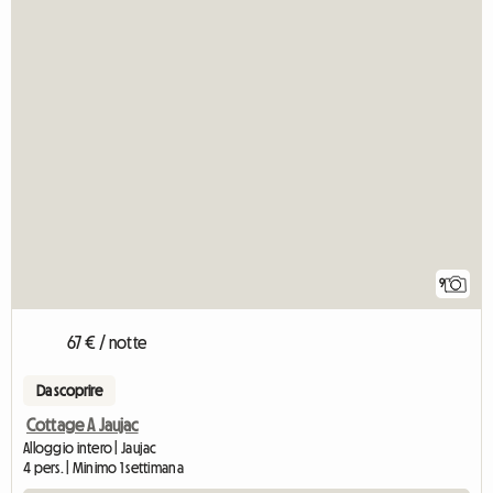
9
67 € / notte
Da scoprire
Cottage A Jaujac
Alloggio intero | Jaujac
4 pers. | Minimo 1 settimana