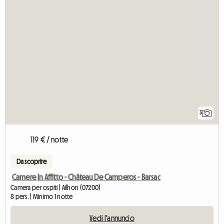
3
119 € / notte
Da scoprire
Camere In Affitto - Château De Camperos - Barsac
Camera per ospiti | Ailhon (07200)
8 pers. | Minimo 1 notte
Vedi l'annuncio