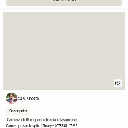
Vedi l'ann
1
40 € / notte
Da scoprire
Camera di 15 mq con doccia e lavandino
Camera presso l'ospite | Thueyts (07330) | 17 M2