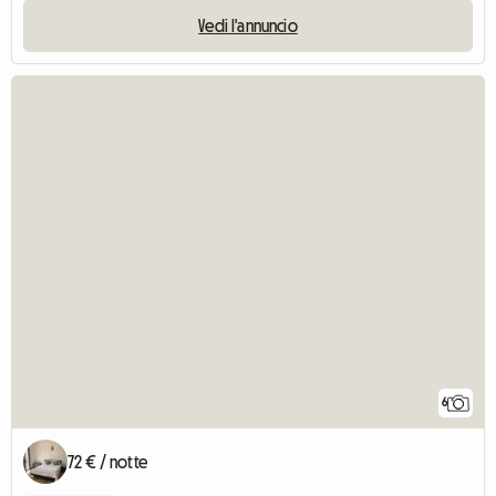
Vedi l'annuncio
6
72 € / notte