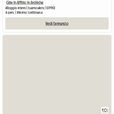
Gite In Affitto In Ardèche
Alloggio intero | Issamoulenc (07190)
4 pers. | Minimo 1 settimana
Vedi l'annuncio
7