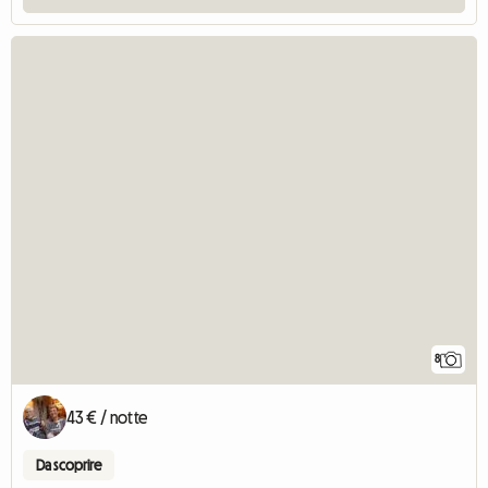
8
43 € / notte
Da scoprire