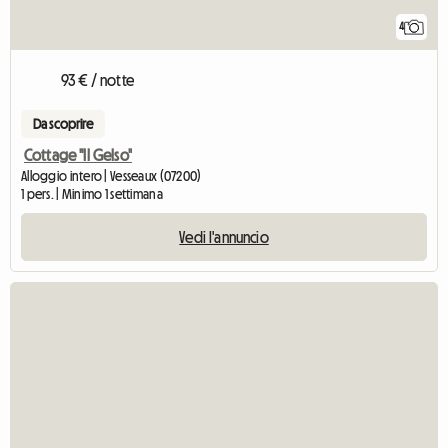
4
93 € / notte
Da scoprire
Cottage "Il Gelso"
Alloggio intero | Vesseaux (07200)
1 pers. | Minimo 1 settimana
Vedi l'annuncio