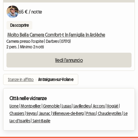
65 € / notte
Da scoprire
Molto Bella Camera Comfort-t In Famiglia In Ardèche
Camera presso l'ospite | Darbres (07170)
2 pers. | Minimo 2 notti
Vedi l'annuncio
Stanze in affitto
›
Antraigues-sur-Volane
Città nelle vicinanze
Lione |
Montpellier |
Grenoble |
Lussas |
Lavilledieu |
Accons |
Vogüé |
Chassiers |
Veyras |
Jaunac |
Villeneuve-de-Berg |
Privas |
Chaudeyrolles |
Le
Lac-d'Issarlès |
Saint-Basile