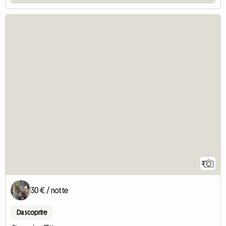
2
30 € / notte
Da scoprire