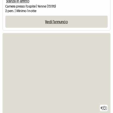
Stanza in affitto
Camera presso l'ospite | Yenne (73170)
2 pers. | Minimo 1 notte
Vedi l'annuncio
6