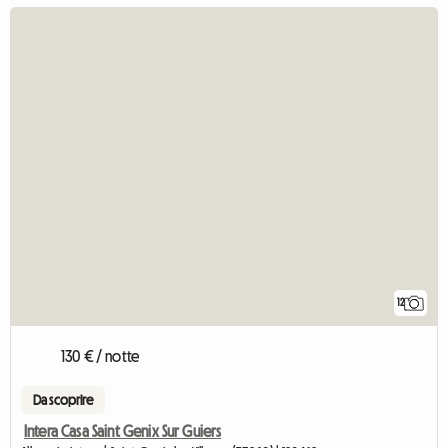
12
130 € / notte
Da scoprire
Intera Casa Saint Genix Sur Guiers