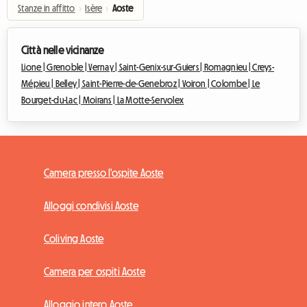
Stanze in affitto
›
Isère
›
Aoste
Città nelle vicinanze
Lione |
Grenoble |
Vernay |
Saint-Genix-sur-Guiers |
Romagnieu |
Creys-
Mépieu |
Belley |
Saint-Pierre-de-Genebroz |
Voiron |
Colombe |
Le
Bourget-du-Lac |
Moirans |
La Motte-Servolex
Camera presso l'ospite Aoste
Alloggi condivisi Aoste
Coliving Aoste
Camera per ospiti Aoste
Alloggio intero Aoste