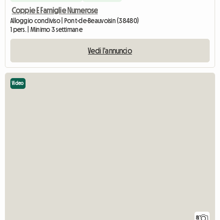
Coppie E Famiglie Numerose
Alloggio condiviso | Pont-de-Beauvoisin (38480)
1 pers. | Minimo 3 settimane
Vedi l'annuncio
Video
8