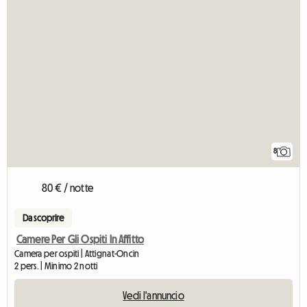
8
80 € / notte
Da scoprire
Camere Per Gli Ospiti In Affitto
Camera per ospiti | Attignat-Oncin
2 pers. | Minimo 2 notti
Vedi l'annuncio