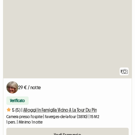
2
29 € / notte
Verificato
5 (5) |
Alloggi In Famiglia Vicino A La Tour Du Pin
Camera presso l'ospite | Faverges-de-la-Tour (38110) | 15 M2
1 pers. | Minimo 1 notte
Vedi l'annuncio