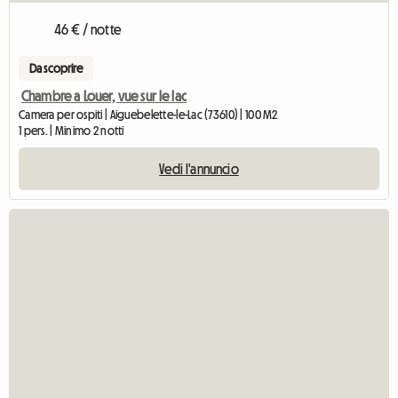
46 € / notte
Da scoprire
Chambre a Louer, vue sur le lac
Camera per ospiti | Aiguebelette-le-Lac (73610) | 100 M2
1 pers. | Minimo 2 notti
Vedi l'annuncio