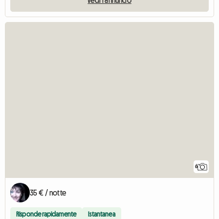
6
35 € / notte
Risponde rapidamente
Istantanea