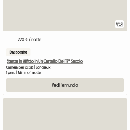
8
220 € / notte
Da scoprire
Stanza In Affitto In Un Castello Del 17° Secolo
Camera per ospiti | Jongieux
1 pers. | Minimo 1 notte
Vedi l'annuncio