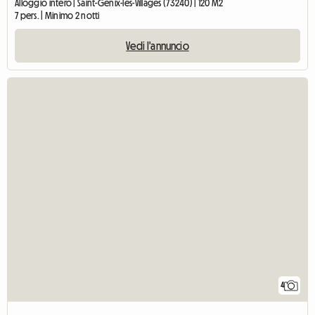
Alloggio intero | Saint-Genix-les-Villages (73240) | 120 M2
7 pers. | Minimo 2 notti
Vedi l'annuncio
4