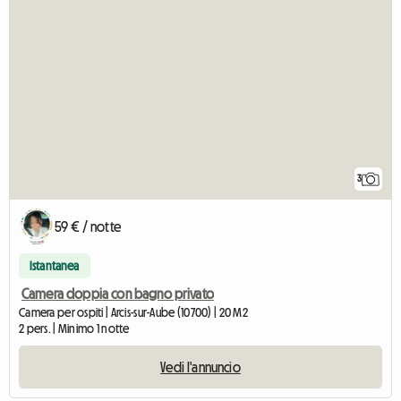
3
59 € / notte
Istantanea
Camera doppia con bagno privato
Camera per ospiti | Arcis-sur-Aube (10700) | 20 M2
2 pers. | Minimo 1 notte
Vedi l'annuncio