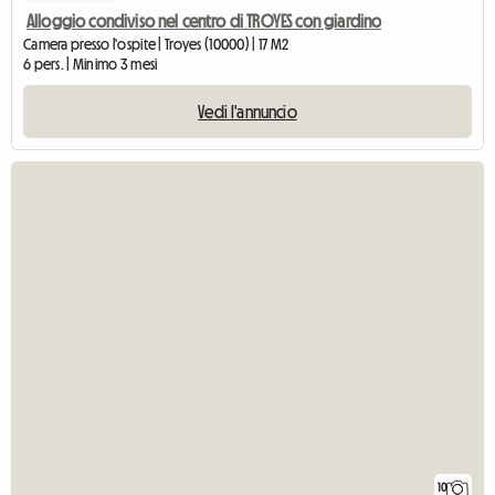
Alloggio condiviso nel centro di TROYES con giardino
Camera presso l'ospite | Troyes (10000) | 17 M2
6 pers. | Minimo 3 mesi
Vedi l'annuncio
10