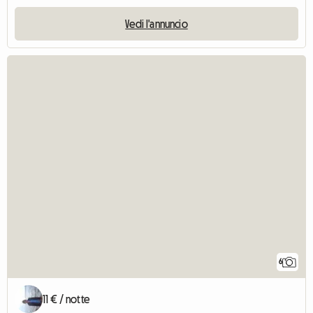
Vedi l'annuncio
6
11 € / notte