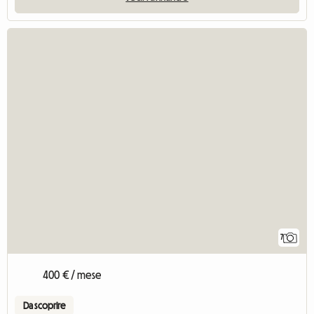
7
400 € / mese
Da scoprire