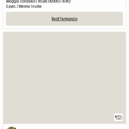
Alloggio condiviso | Troyes (10000) | 10 M2
2 pers. | Minimo 1 notte
Vedi l'annuncio
9