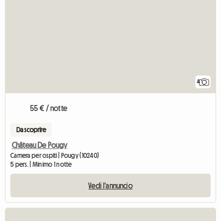
4
55 € / notte
Da scoprire
Château De Pougy
Camera per ospiti | Pougy (10240)
5 pers. | Minimo 1 notte
Vedi l'annuncio