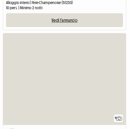
Alloggio intero | Fère-Champenoise (51230)
10 pers. | Minimo 2 notti
Vedi l'annuncio
9