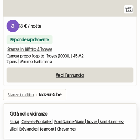
8
18 € / notte
Risponde rapidamente
Stanza In Affitto A Troyes
Camera presso l'ospite | Troyes (10000) | 45 M2
2 pers. | Minimo 1 settimana
Vedi l'annuncio
Stanze in affitto
›
Arcis-sur-Aube
Città nelle vicinanze
Parigi |
Cirey-lès-Pontailler |
Pont-Sainte-Marie |
Troyes |
Saint-Julien-les-
Villas |
Bréviandes |
Lesmont |
Chavanges