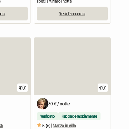
e
1 pers. | Minimo 1 notte
ncio
Vedi l'annuncio
12
4
30 € / notte
Verificato
Risponde rapidamente
sa
5 (6) |
Stanza in villa