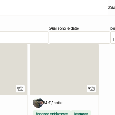
COME
Quali sono le date?
pe
Vedi l'annun
4
5
54 € / notte
Risponde rapidamente
Istantanea