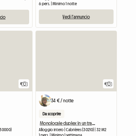
6 pers. | Minimo 1 notte
Vedi l'annuncio
ncio
4
6
34 € / notte
Da scoprire
Monolocale duplex in un tranquillo villaggio con tutti i negozi a 5 minuti di distanza
 (30000)
Alloggio intero | Cabrières (30210) | 32 M2
1 pers. | Minimo 1 settimana