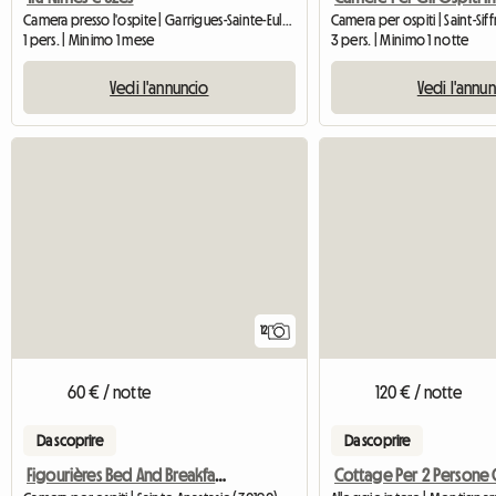
Camera presso l'ospite | Garrigues-Sainte-Eulalie (30190)
Camera per ospiti | Saint-Sif
1 pers. | Minimo 1 mese
3 pers. | Minimo 1 notte
Vedi l'annuncio
Vedi l'annu
12
60 € / notte
120 € / notte
Da scoprire
Da scoprire
Figourières Bed And Breakfast & Gîtes