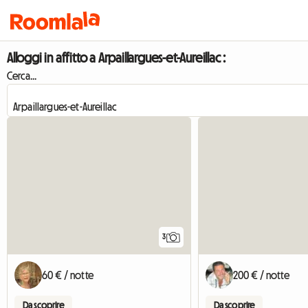
Alloggi in affitto a Arpaillargues-et-Aureillac :
Cerca...
3
60 € / notte
200 € / notte
Da scoprire
Da scoprire