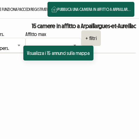
 FUNZIONA?
ACCEDI
REGISTRATI
PUBBLICA UNA CAMERA IN AFFITTO A ARPAILLAR...
15 camere in affitto a Arpaillargues-et-Aureillac
rs.
Affitto max
+ filtri
Visualizza i 15 annunci sulla mappa
cio