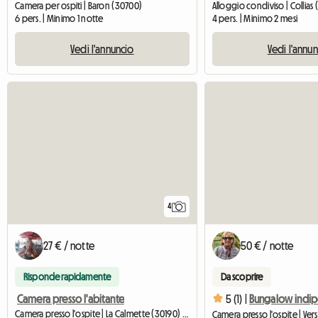
Camera per ospiti | Baron (30700)
Alloggio condiviso | Collias 
6 pers. | Minimo 1 notte
4 pers. | Minimo 2 mesi
Vedi l'annuncio
Vedi l'annu
4
27 € / notte
50 € / notte
Risponde rapidamente
Da scoprire
Camera presso l'abitante
5 (1) |
Camera presso l'ospite | La Calmette (30190) | 12 M2