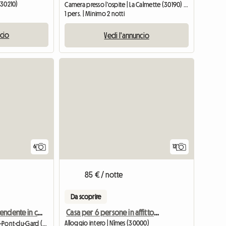
(30210)
Camera presso l'ospite | La Calmette (30190) | 12 M2
1 pers. | Minimo 2 notti
ncio
Vedi l'annuncio
6
12
85 € / notte
Da scoprire
Casa per 6 persone in affitto, con piscina
Bungalow indipendente in centro paese
Alloggio intero | Nîmes (30000)
Camera presso l'ospite | Vers-Pont-du-Gard (30210) | 16 M2