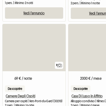
1 pers. | Minimo 2 notti
2 pers. | Minimo 1 notte
Vedi l'annuncio
Vedi l'annu
11
69 € / notte
2000 € / mese
Da scoprire
Da scoprire
Camere Degli Ospiti
Casa Di Lusso In Affitto
Camera per ospiti | Vers-Pont-du-Gard (30210)
Alloggio condiviso | Nîmes
2 pers. | Minimo 1 notte
2 pers. | Minimo 1 mese