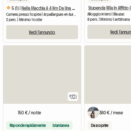
5 (1) |
Nella Macchia A 4 Km Da Una Città D'arte
Alloggio intero | Blauzac
Camera presso l'ospite | Arpaillargues-et-Aureillac
8 pers. | Minimo 1 settimana
2 pers. | Minimo 1 notte
Vedi l'annu
Vedi l'annuncio
7
150 € / notte
380 € / mese
Risponde rapidamente
Istantanea
Da scoprire