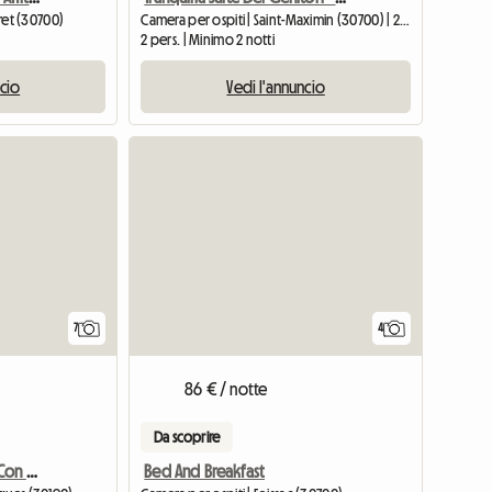
fret (30700)
Camera per ospiti | Saint-Maximin (30700) | 25 M2
2 pers. | Minimo 2 notti
ncio
Vedi l'annuncio
7
4
86 € / notte
Da scoprire
Cottage Per 2 Persone Con Spa In Affitto
Bed And Breakfast