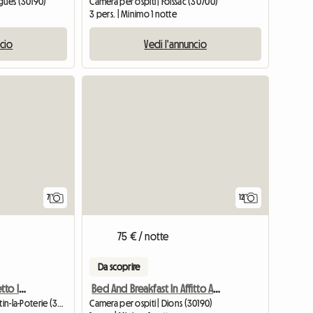
rgues (30190)
Camera per ospiti | Foissac (30700)
3 pers. | Minimo 1 notte
ncio
Vedi l'annuncio
7
12
75 € / notte
Da scoprire
Mas Con 6 Camere Da Letto In Affitto - Molto Bello
Bed And Breakfast In Affitto A Nîmes - Uzès - Alès
Alloggio intero | Saint-Quentin-la-Poterie (30700)
Camera per ospiti | Dions (30190)