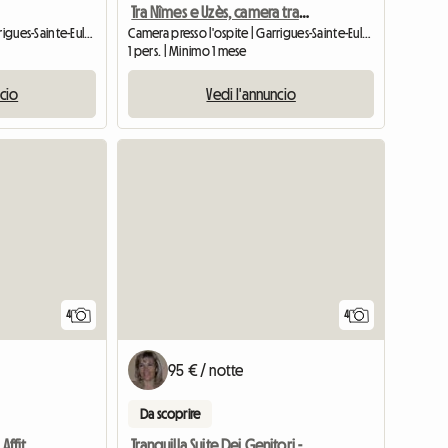
Tra Nîmes e Uzès, camera tranquilla
Camera presso l'ospite | Garrigues-Sainte-Eulalie (30190)
Camera presso l'ospite | Garrigues-Sainte-Eulalie (30190)
1 pers. | Minimo 1 mese
ncio
Vedi l'annuncio
4
4
95 € / notte
Da scoprire
Camere Per Gli Ospiti In Affitto
Tranquilla Suite Dei Genitori - 4 Km Da Uzès