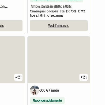
Stupenda Villa In Affitto Con Piscina
Ampia stanza in affitto a Uzès
Camera presso l'ospite | Uzès (30700) | 15 M2
1 pers. | Minimo 1 settimana
ncio
Vedi l'annuncio
6
4
600 € / mese
Risponde rapidamente