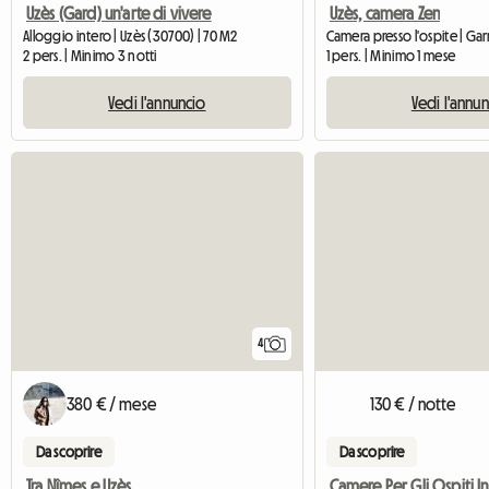
Uzès (Gard) un'arte di vivere
Uzès, camera Zen
Alloggio intero | Uzès (30700) | 70 M2
2 pers. | Minimo 3 notti
1 pers. | Minimo 1 mese
Vedi l'annuncio
Vedi l'annu
4
380 € / mese
130 € / notte
Da scoprire
Da scoprire
Tra Nîmes e Uzès