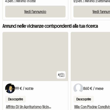
4 pers. | Minimo 1 notte
12 pers. | Minimo 2 settiman
Vedi l'annuncio
Vedi l'annu
Annunci nelle vicinanze corrispondenti alla tua ricerca
4
99 € / notte
860 € / mese
Da scoprire
Da scoprire
Affitto Di Un Agriturismo Vicino A Uzès
Villa Con Piscina Condivi