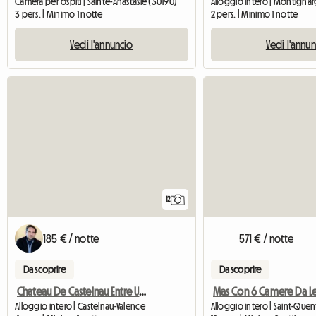
Camera per ospiti | Sainte-Anastasie (30190)
Alloggio intero | Montigna
3 pers. | Minimo 1 notte
2 pers. | Minimo 1 notte
Vedi l'annuncio
Vedi l'annu
12
185 € / notte
571 € / notte
Da scoprire
Da scoprire
Chateau De Castelnau Entre Uzes Et Nimes
Alloggio intero | Castelnau-Valence