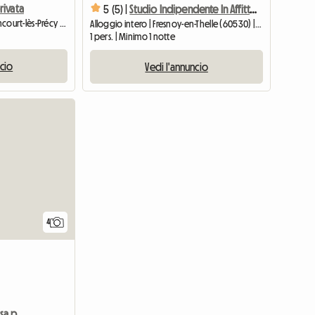
privata
5 (5) |
Studio Indipendente In Affitto A L'habita
Camera presso l'ospite | Blaincourt-lès-Précy (60460)
Alloggio intero | Fresnoy-en-Thelle (60530) | 25 M2
1 pers. | Minimo 1 notte
ncio
Vedi l'annuncio
4
Stanza in affitto in una casa privata