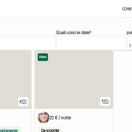
COME 
Quali sono le date?
pe
Video
7
6
22 € / notte
Da scoprire
apidamente