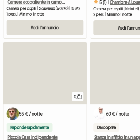
Camera accogliente in campagna
5 (1) |
Chambre À Loue
Camera per ospiti | Gouvieux (60270) | 15 M2
Camera per ospiti | Nointel
1 pers. | Minimo 1 notte
2 pers. | Minimo 1 notte
Vedi l'annuncio
Vedi l'annu
12
55 € / notte
60 € / notte
Risponde rapidamente
Da scoprire
Piccola Casa Indipendente