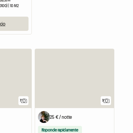
0100) | 10 M2
ncio
7
3
25 € / notte
Risponde rapidamente