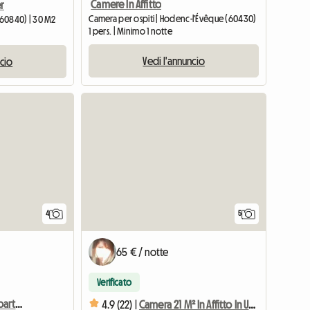
Camere In Affitto
r
Camera per ospiti | Hodenc-l'Évêque (60430)
 (60840) | 30 M2
1 pers. | Minimo 1 notte
Vedi l'annuncio
ncio
4
5
65 € / notte
Verificato
Stanza in affitto in un appartamento di 3 stanze a 300 metri dal castello di Chantilly
4.9 (22) |
Camera 21 M² In Affitto In Un Padiglione