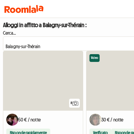
Alloggi in affitto a Balagny-sur-Thérain :
Cerca...
Video
8
50 € / notte
30 € / notte
Risponde rapidamente
Verificato
Risponde r