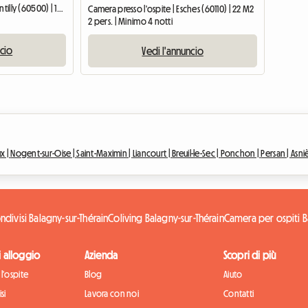
Camera presso l'ospite | Chantilly (60500) | 12 M2
Camera presso l'ospite | Esches (60110) | 22 M2
2 pers. | Minimo 4 notti
ncio
Vedi l'annuncio
x |
Nogent-sur-Oise |
Saint-Maximin |
Liancourt |
Breuil-le-Sec |
Ponchon |
Persan |
Asni
ndivisi Balagny-sur-Thérain
Coliving Balagny-sur-Thérain
Camera per ospiti B
di alloggio
Azienda
Scopri di più
l'ospite
Blog
Aiuto
si
Lavora con noi
Contatti