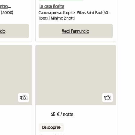
Camera condivisa nel centro di Creil
La casa fiorita
l (60100)
Camera presso l'ospite | Villers-Saint-Paul (60870)
1 pers. | Minimo 2 notti
ncio
Vedi l'annuncio
12
4
65 € / notte
Da scoprire