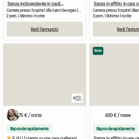
Stanza indipendente in padiglione individuale in famiglia
Stanza in affitto in casa 
Camera presso l'ospite | Ully-Saint-Georges (60730) | 18 M2
2 pers. | Minimo 1 notte
3 pers. | Minimo 1 notte
Vedi l'annuncio
Vedi l'annu
Video
6
75 € / notte
400 € / mese
Risponde rapidamente
Risponde rapidamente
5 (4) |
1 stanza su una casa galleggiante