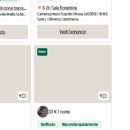
5 (1) |
Sala fiorentina
Stanza in affitto in zona tranquilla
Camera presso l'ospite | Mouy (60250) | 18 M2
Camera presso l'ospite | Cires-lès-Mello (60660) | 10 M2
1 pers. | Minimo 1 settimana
Vedi l'annuncio
ncio
Video
8
5
33 € / notte
Verificato
Risponde rapidamente