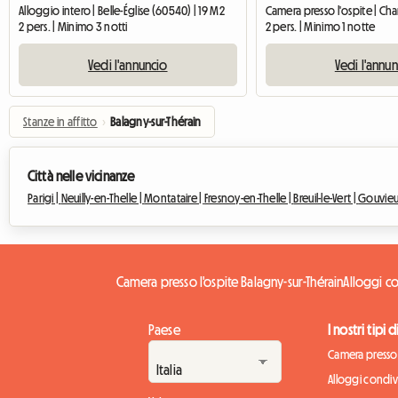
Alloggio intero | Belle-Église (60540) | 19 M2
2 pers. | Minimo 3 notti
2 pers. | Minimo 1 notte
Vedi l'annuncio
Vedi l'annu
Stanze in affitto
›
Balagny-sur-Thérain
Città nelle vicinanze
Parigi |
Neuilly-en-Thelle |
Montataire |
Fresnoy-en-Thelle |
Breuil-le-Vert |
Gouvieu
Camera presso l'ospite Balagny-sur-Thérain
Alloggi co
Paese
I nostri tipi 
Camera presso 
Alloggi condivi