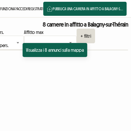
FUNZIONA?
ACCEDI
REGISTRATI
PUBBLICA UNA CAMERA IN AFFITTO A BALAGNY-S...
8 camere in affitto a Balagny-sur-Thérain
rs.
Affitto max
+ filtri
Visualizza i 8 annunci sulla mappa