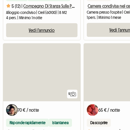
5 (12) |
Compagno Di Stanza Sulla Péniche Orphée
Camera presso l'ospite | Crei
Alloggio condiviso | Creil (60100) | 8 M2
1 pers. | Minimo 1 mese
4 pers. | Minimo 1 notte
Vedi l'annu
Vedi l'annuncio
5
70 € / notte
65 € / notte
Risponde rapidamente
Istantanea
Da scoprire