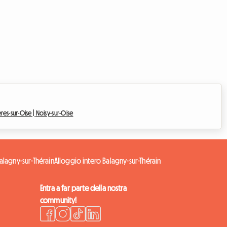
ères-sur-Oise |
Noisy-sur-Oise
alagny-sur-Thérain
Alloggio intero Balagny-sur-Thérain
Entra a far parte della nostra
community!