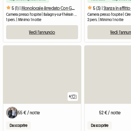
5 (1) |
Monolocale Arredato Con Giardino E Posto Auto, Riscaldamento Centralizzato, Gar
5 (3) |
Camera presso l'ospite | Balagny-sur-Thérain (60250) | 20 M2
1 pers. | Minimo 1 notte
2 pers. | Minimo 1 notte
Vedi l'annuncio
Vedi l'annu
6
55 € / notte
52 € / notte
Da scoprire
Da scoprire