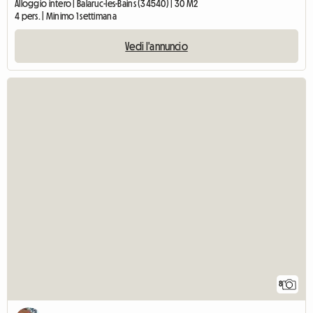
Alloggio intero | Balaruc-les-Bains (34540) | 30 M2
4 pers. | Minimo 1 settimana
Vedi l'annuncio
8