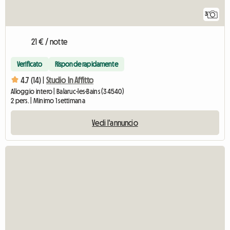
3
21 € / notte
Verificato
Risponde rapidamente
4.7 (14) |
Studio In Affitto
Alloggio intero | Balaruc-les-Bains (34540)
2 pers. | Minimo 1 settimana
Vedi l'annuncio