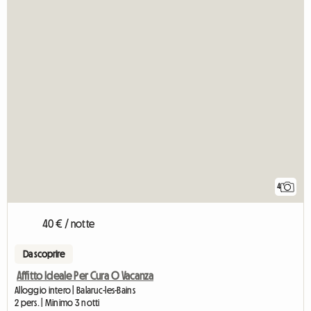
4
40 € / notte
Da scoprire
Affitto Ideale Per Cura O Vacanza
Alloggio intero | Balaruc-les-Bains
2 pers. | Minimo 3 notti