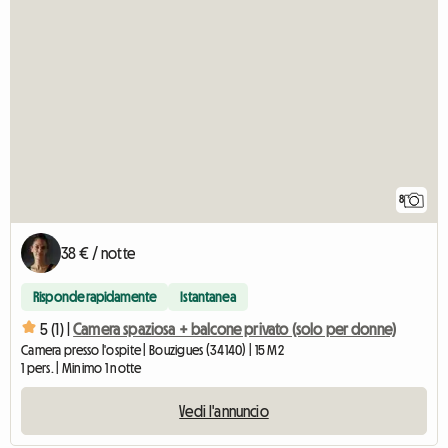
8
38 € / notte
Risponde rapidamente
Istantanea
5 (1) |
Camera spaziosa + balcone privato (solo per donne)
Camera presso l'ospite | Bouzigues (34140) | 15 M2
1 pers. | Minimo 1 notte
Vedi l'annuncio