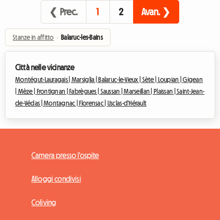
❮ Prec.
1
2
Avan. ❯
Stanze in affitto
›
Balaruc-les-Bains
Città nelle vicinanze
Montégut-Lauragais |
Marsiglia |
Balaruc-le-Vieux |
Sète |
Loupian |
Gigean
|
Mèze |
Frontignan |
Fabrègues |
Saussan |
Marseillan |
Plaissan |
Saint-Jean-
de-Védas |
Montagnac |
Florensac |
Usclas-d'Hérault
Camera presso l'ospite
Alloggi condivisi
Coliving