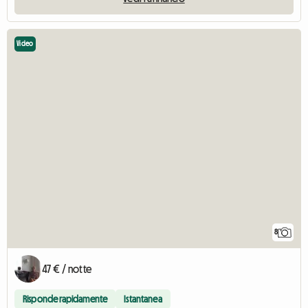
Video
8
47 € / notte
Risponde rapidamente
Istantanea