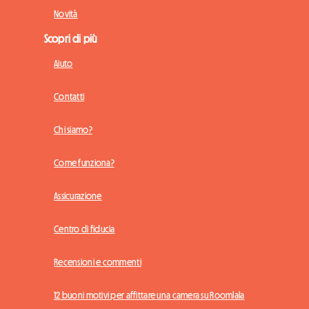
Novità
Scopri di più
Aiuto
Contatti
Chi siamo?
Come funziona?
Assicurazione
Centro di fiducia
Recensioni e commenti
12 buoni motivi per affittare una camera su Roomlala