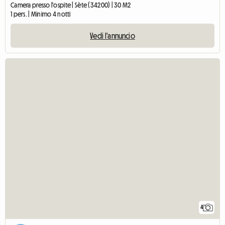
Camera presso l'ospite | Sète (34200) | 30 M2
1 pers. | Minimo 4 notti
Vedi l'annuncio
4