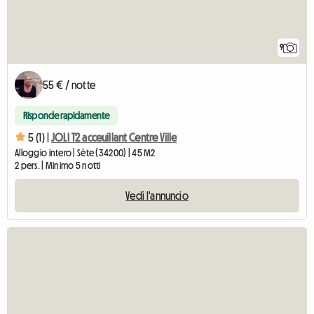
9
55 € / notte
Risponde rapidamente
5 (1) |
JOLI T2 acceuillant Centre Ville
Alloggio intero | Sète (34200) | 45 M2
2 pers. | Minimo 5 notti
Vedi l'annuncio