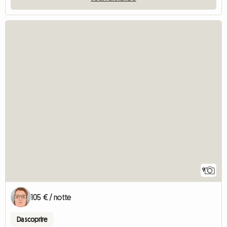
9
105 € / notte
Da scoprire