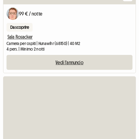
99 € / notte
Da scoprire
Sala Rosacker
Camera per ospiti | Hunawihr (68150) | 40 M2
4 pers. | Minimo 2 notti
Vedi l'annuncio