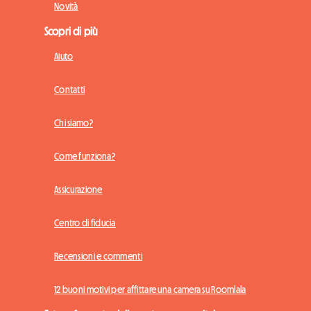
Novità
Scopri di più
Aiuto
Contatti
Chi siamo?
Come funziona?
Assicurazione
Centro di fiducia
Recensioni e commenti
12 buoni motivi per affittare una camera su Roomlala