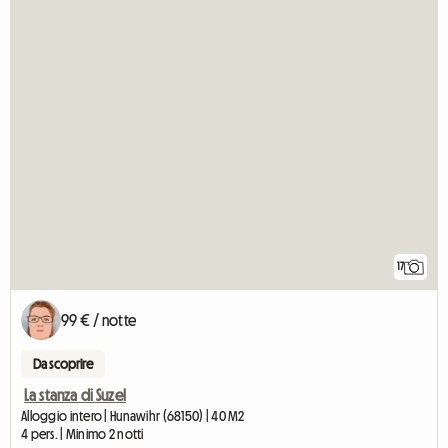
17
99 € / notte
Da scoprire
La stanza di Suzel
Alloggio intero | Hunawihr (68150) | 40 M2
4 pers. | Minimo 2 notti