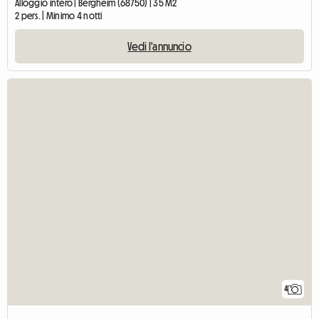
Alloggio intero | Bergheim (68750) | 35 M2
2 pers. | Minimo 4 notti
Vedi l'annuncio
4