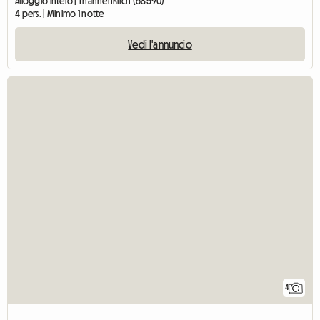
Alloggio intero | Thannenkirch (68590)
4 pers. | Minimo 1 notte
Vedi l'annuncio
4