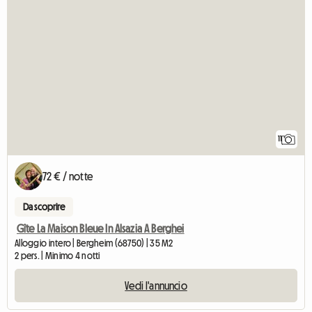
11
72 € / notte
Da scoprire
Gîte La Maison Bleue In Alsazia A Berghei
Alloggio intero | Bergheim (68750) | 35 M2
2 pers. | Minimo 4 notti
Vedi l'annuncio