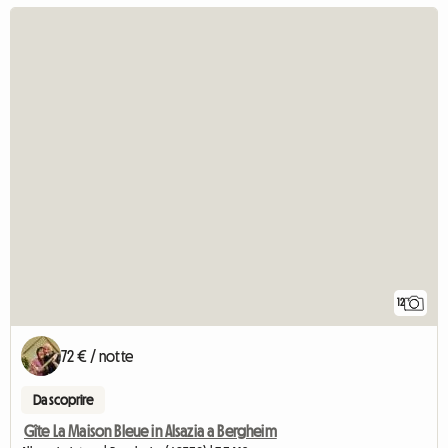
12
72 € / notte
Da scoprire
Gîte La Maison Bleue in Alsazia a Bergheim