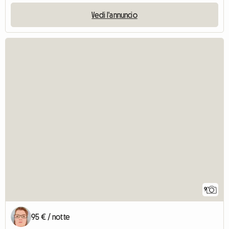
Vedi l'annuncio
9
95 € / notte