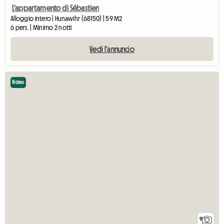
L'appartamento di Sébastien
Alloggio intero | Hunawihr (68150) | 59 M2
6 pers. | Minimo 2 notti
Vedi l'annuncio
Video
9