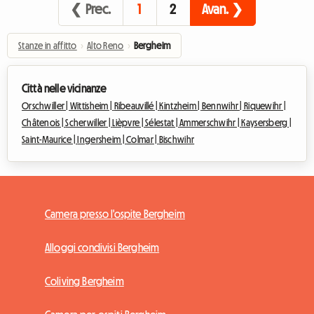
❮ Prec.
1
2
Avan. ❯
Stanze in affitto
›
Alto Reno
›
Bergheim
Città nelle vicinanze
Orschwiller |
Wittisheim |
Ribeauvillé |
Kintzheim |
Bennwihr |
Riquewihr |
Châtenois |
Scherwiller |
Lièpvre |
Sélestat |
Ammerschwihr |
Kaysersberg |
Saint-Maurice |
Ingersheim |
Colmar |
Bischwihr
Camera presso l'ospite Bergheim
Alloggi condivisi Bergheim
Coliving Bergheim