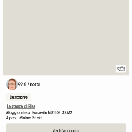
10
99 € / notte
Da scoprire
La stanza di Elisa
Alloggio intero | Hunawihr (68150) | 38 M2
4 pers. | Minimo 2 notti
Vedi l'annuncio