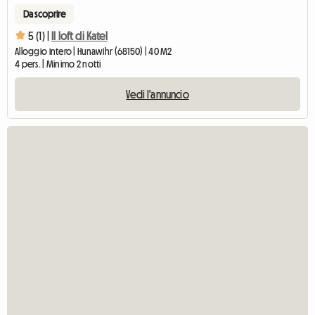
Da scoprire
5 (1) |
Il loft di Katel
Alloggio intero | Hunawihr (68150) | 40 M2
4 pers. | Minimo 2 notti
Vedi l'annuncio