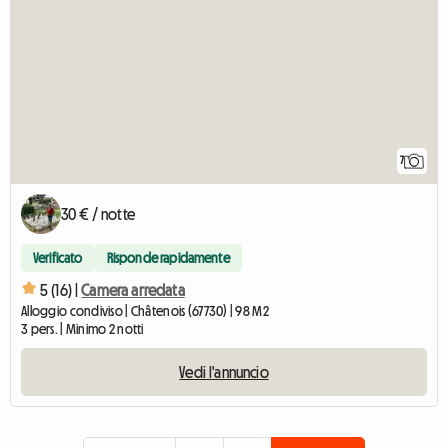
7
30 € / notte
Verificato
Risponde rapidamente
5 (16) |
Camera arredata
Alloggio condiviso | Châtenois (67730) | 98 M2
3 pers. | Minimo 2 notti
Vedi l'annuncio