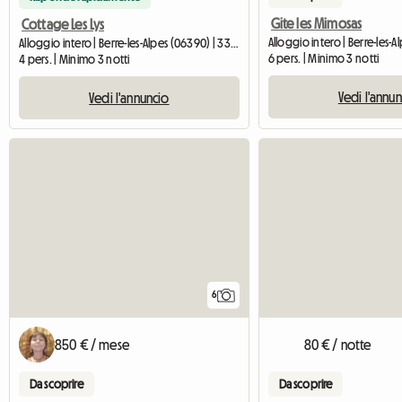
Gite les Mimosas
Cottage Les Lys
Alloggio intero | Berre-les-Alpes (06390) | 33 M2
6 pers. | Minimo 3 notti
4 pers. | Minimo 3 notti
Vedi l'annu
Vedi l'annuncio
6
850 € / mese
80 € / notte
Da scoprire
Da scoprire