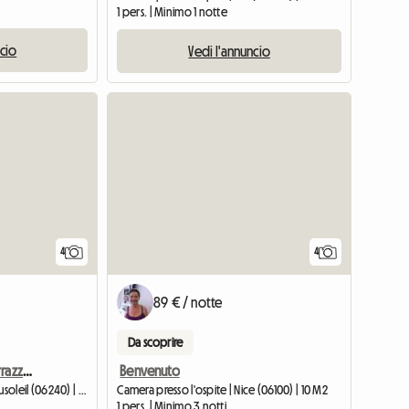
1 pers. | Minimo 1 notte
ncio
Vedi l'annuncio
4
4
89 € / notte
Da scoprire
Camera di 25 m² con terrazza vista mare e Monaco
Benvenuto
Camera presso l'ospite | Beausoleil (06240) | 25 M2
Camera presso l'ospite | Nice (06100) | 10 M2
1 pers. | Minimo 3 notti