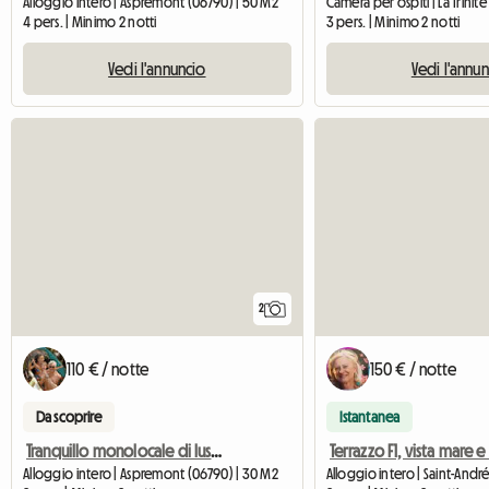
Alloggio intero | Aspremont (06790) | 50 M2
Camera per ospiti | La Trinit
4 pers. | Minimo 2 notti
3 pers. | Minimo 2 notti
Vedi l'annuncio
Vedi l'annu
2
110 € / notte
150 € / notte
Da scoprire
Istantanea
Tranquillo monolocale di lusso vicino a Nizza
Alloggio intero | Aspremont (06790) | 30 M2