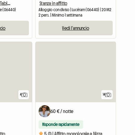
L'Origane - Chambres Et Table D'Hôtes
Stanza in affitto
ne (06440)
Alloggio condiviso | Lucéram (06440) | 20 M2
2 pers. | Minimo 1 settimana
ncio
Vedi l'annuncio
14
4
60 € / notte
Risponde rapidamente
tto
5 (1) |
Affitto monolocale a Nizza