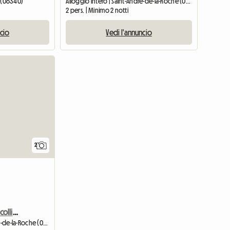
é (06340)
Alloggio intero | Saint-André-de-la-Roche (06730) | 44 M2
2 pers. | Minimo 2 notti
ncio
Vedi l'annuncio
Vedi l'annuncio
Vedi l'ann
2
Terrazzo F1, vista mare e colline, piscina
Alloggio intero | Saint-André-de-la-Roche (06730) | 40 M2