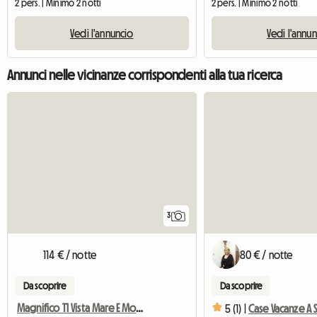
2 pers. | Minimo 2 notti
2 pers. | Minimo 2 notti
Vedi l'annuncio
Vedi l'annu
Annunci nelle vicinanze corrispondenti alla tua ricerca
3
114 € / notte
80 € / notte
Da scoprire
Da scoprire
Magnifico T1 Vista Mare E Montagna
5 (1) |