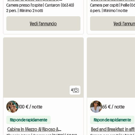
Camera presso l'ospite | Cantaron (06340)
Camera per ospiti | Peille (
2 pers. | Minimo 2 notti
6 pers. | Minimo 1 notte
Vedi l'annuncio
Vedi l'annu
4
100 € / notte
65 € / notte
Risponde rapidamente
Risponde rapidamente
Cabina In Mezzo Al Riposo Assoluto Degli Alberi Vicino A Nizza
Bed and Breakfast in affi