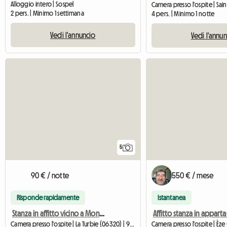
Alloggio intero | Sospel
2 pers. | Minimo 1 settimana
4 pers. | Minimo 1 notte
Vedi l'annuncio
Vedi l'annu
5
90 € / notte
550 € / mese
Risponde rapidamente
Istantanea
Stanza in affitto vicino a Monaco
Camera presso l'ospite | La Turbie (06320) | 9 M2
Camera presso l'ospite | Èze