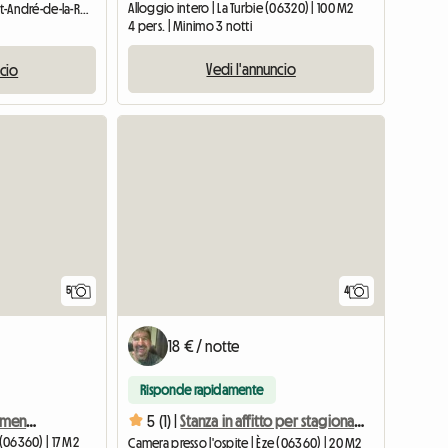
Alloggio intero | La Turbie (06320) | 100 M2
Camera presso l'ospite | Saint-André-de-la-Roche (06730)
4 pers. | Minimo 3 notti
Vedi l'annuncio
ncio
5
4
18 € / notte
Risponde rapidamente
Affitto stanza in appartamento con vista mare
5 (1) |
Stanza in affitto per stagionale
 (06360) | 17 M2
Camera presso l'ospite | Èze (06360) | 20 M2