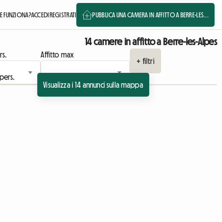
 FUNZIONA?
ACCEDI
REGISTRATI
PUBBLICA UNA CAMERA IN AFFITTO A BERRE-LES...
14 camere in affitto a Berre-les-Alpes
rs.
Affitto max
+ filtri
Visualizza i 14 annunci sulla mappa