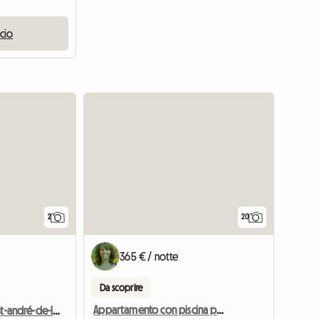
ncio
Vedi l'annun
Vedi l'ann
2
20
365 € / notte
Da scoprire
Appartamento con piscina privata vicino a Monaco
Case Vacanze A St-andré-de-la-roche