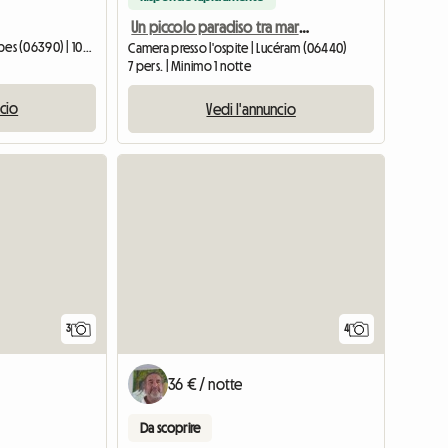
Un piccolo paradiso tra mare e montagna! Vicino a Nizza
Alloggio intero | Berre-les-Alpes (06390) | 100 M2
Camera presso l'ospite | Lucéram (06440)
7 pers. | Minimo 1 notte
ncio
Vedi l'annuncio
3
4
36 € / notte
Da scoprire