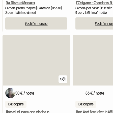
Tra Nizza e Monaco
Camera presso l'ospite | Cantaron (06340)
Camera per ospiti | L'Escarè
2 pers. | Minimo 6 mesi
5 pers. | Minimo 1 notte
Vedi l'annuncio
Vedi l'annu
7
50 € / notte
86 € / notte
Da scoprire
Da scoprire
Un'oasi di pace con piscina privata!
Bed And Breakfast In Affi