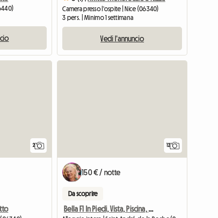
06440)
Camera presso l'ospite | Nice (06340)
3 pers. | Minimo 1 settimana
ncio
Vedi l'annuncio
Vedi l'ann
2
12
150 € / notte
Da scoprire
tto
Bella F1 In Piedi, Vista, Piscina, Calma