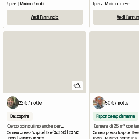
2 pers. | Minimo 2 notti
1 pers. | Minimo 1 mese
Vedi l'annuncio
Vedi l'annu
4
22 € / notte
50 € / notte
Da scoprire
Risponde rapidamente
Cerco coinquilino anche pensionato con vista mare
Camera presso l'ospite | Èze (06360) | 20 M2
1 pers. | Minimo 1 notte
1 pers. | Minimo 1 settimana