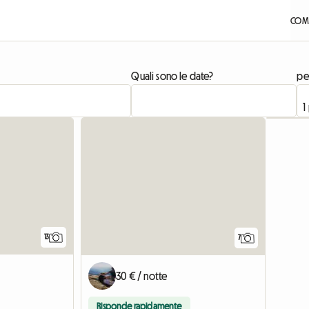
COME
Quali sono le date?
pe
13
7
30 € / notte
Risponde rapidamente