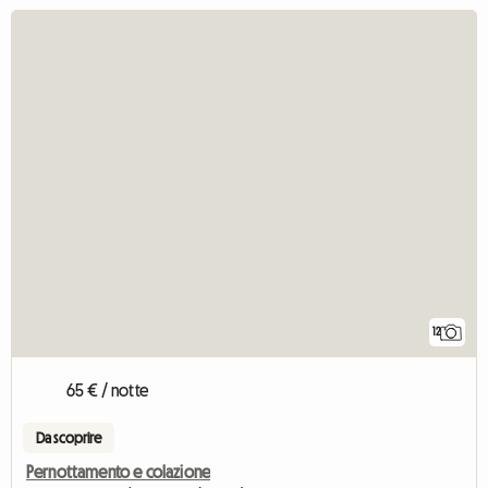
12
65 € / notte
Da scoprire
Pernottamento e colazione