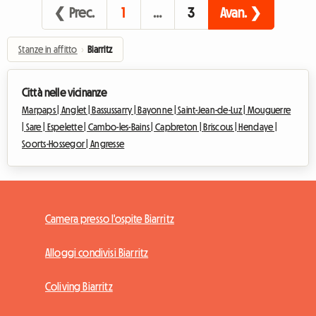
❮ Prec.
1
…
3
Avan. ❯
Stanze in affitto
›
Biarritz
Città nelle vicinanze
Marpaps |
Anglet |
Bassussarry |
Bayonne |
Saint-Jean-de-Luz |
Mouguerre
|
Sare |
Espelette |
Cambo-les-Bains |
Capbreton |
Briscous |
Hendaye |
Soorts-Hossegor |
Angresse
Camera presso l'ospite Biarritz
Alloggi condivisi Biarritz
Coliving Biarritz