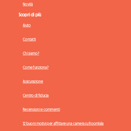
Novità
Scopri di più
Aiuto
Contatti
Chi siamo?
Come funziona?
Assicurazione
Centro di fiducia
Recensioni e commenti
12 buoni motivi per affittare una camera su Roomlala