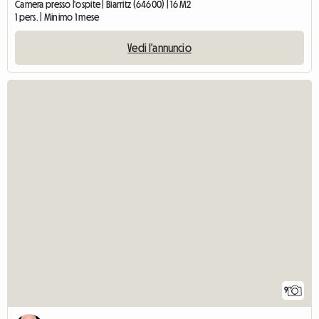
Camera presso l'ospite | Biarritz (64600) | 16 M2
1 pers. | Minimo 1 mese
Vedi l'annuncio
9