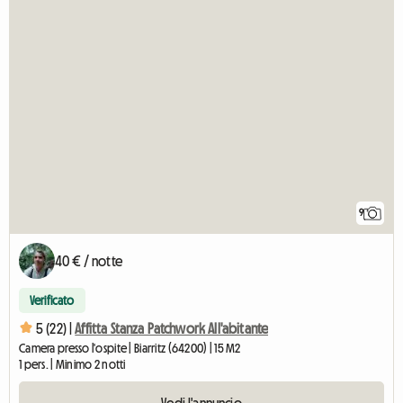
9
40 € / notte
Verificato
5 (22) |
Affitta Stanza Patchwork All'abitante
Camera presso l'ospite | Biarritz (64200) | 15 M2
1 pers. | Minimo 2 notti
Vedi l'annuncio