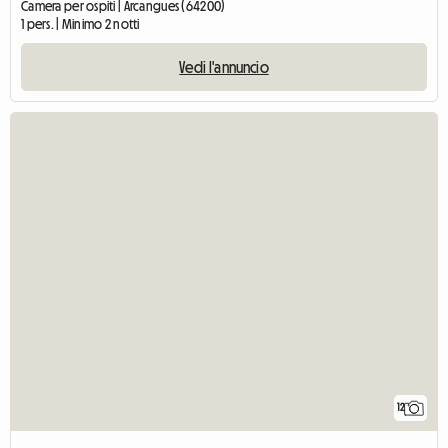
Camera per ospiti | Arcangues (64200)
1 pers. | Minimo 2 notti
Vedi l'annuncio
12