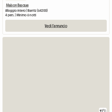
Maison Basque
Alloggio intero | Biarritz (64200)
4 pers. | Minimo 6 notti
Vedi l'annuncio
9