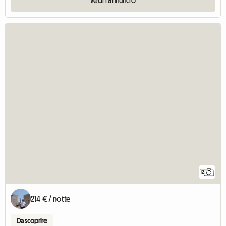
12
214 € / notte
Da scoprire