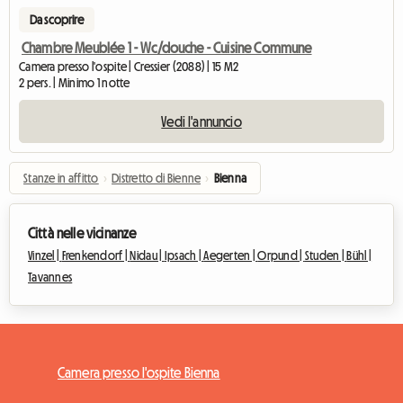
Da scoprire
Chambre Meublée 1 - Wc/douche - Cuisine Commune
Camera presso l'ospite | Cressier (2088) | 15 M2
2 pers. | Minimo 1 notte
Vedi l'annuncio
Stanze in affitto
›
Distretto di Bienne
›
Bienna
Città nelle vicinanze
Vinzel |
Frenkendorf |
Nidau |
Ipsach |
Aegerten |
Orpund |
Studen |
Bühl |
Tavannes
Camera presso l'ospite Bienna