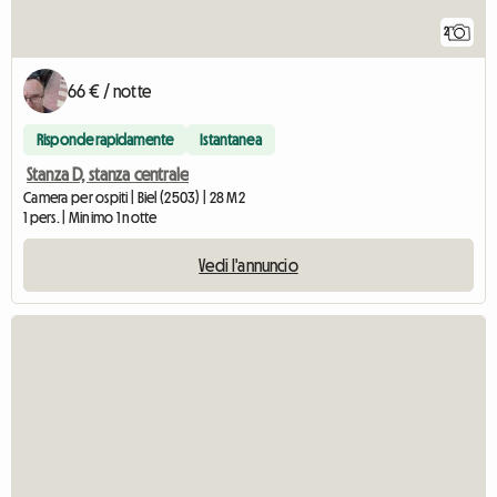
2
66 € / notte
Risponde rapidamente
Istantanea
Stanza D, stanza centrale
Camera per ospiti | Biel (2503) | 28 M2
1 pers. | Minimo 1 notte
Vedi l'annuncio