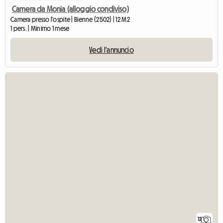
Camera da Monia (alloggio condiviso)
Camera presso l'ospite | Bienne (2502) | 12 M2
1 pers. | Minimo 1 mese
Vedi l'annuncio
12