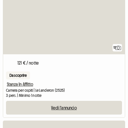
12
121 € / notte
Da scoprire
Stanza In Affitto
Camera per ospiti | Le Landeron (2525)
3 pers. | Minimo 1 notte
Vedi l'annuncio