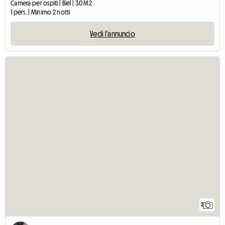
Camera per ospiti | Biel | 30 M2
1 pers. | Minimo 2 notti
Vedi l'annuncio
2