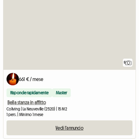
5
661 € / mese
Risponde rapidamente
Master
Bella stanza in affitto
Coliving | La Neuveville (2520) | 15 M2
1 pers. | Minimo 1 mese
Vedi l'annuncio