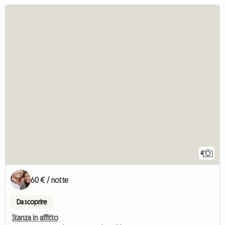
4
60 € / notte
Da scoprire
Stanza in affitto