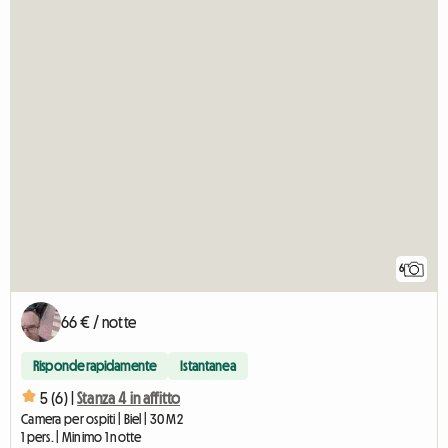
6
66 € / notte
Risponde rapidamente
Istantanea
5 (6) |
Stanza 4 in affitto
Camera per ospiti | Biel | 30 M2
1 pers. | Minimo 1 notte