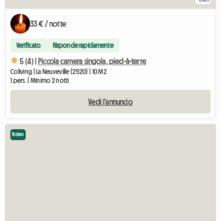
33 € / notte
Verificato
Risponde rapidamente
5 (4) |
Piccola camera singola, pied-à-terre
Coliving | La Neuveville (2520) | 10 M2
1 pers. | Minimo 2 notti
Vedi l'annuncio
Video