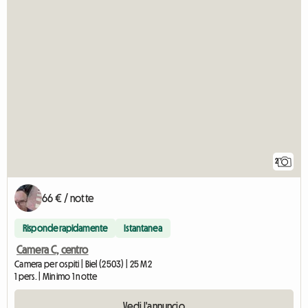
2
66 € / notte
Risponde rapidamente
Istantanea
Camera C, centro
Camera per ospiti | Biel (2503) | 25 M2
1 pers. | Minimo 1 notte
Vedi l'annuncio