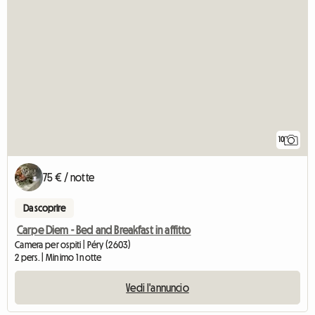
10
75 € / notte
Da scoprire
Carpe Diem - Bed and Breakfast in affitto
Camera per ospiti | Péry (2603)
2 pers. | Minimo 1 notte
Vedi l'annuncio