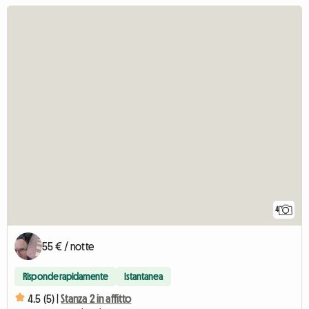
4
55 € / notte
Risponde rapidamente
Istantanea
4.5 (5) |
Stanza 2 in affitto