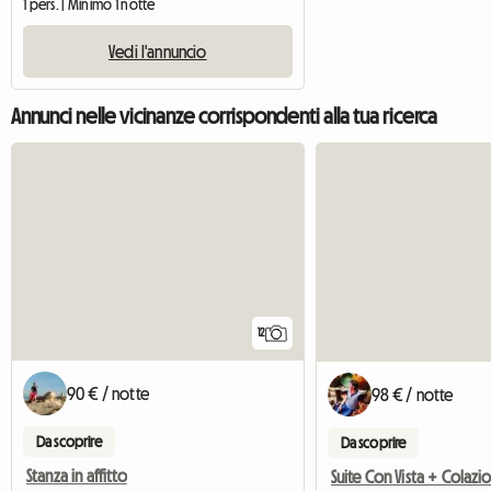
1 pers. | Minimo 1 notte
Vedi l'annuncio
Annunci nelle vicinanze corrispondenti alla tua ricerca
12
90 € / notte
98 € / notte
Da scoprire
Da scoprire
Stanza in affitto
Suite Con Vista + Colazi