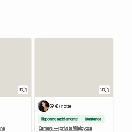
8
14
59 € / notte
Risponde rapidamente
Istantanea
one
Camera 🛏️ privata Villajoyosa