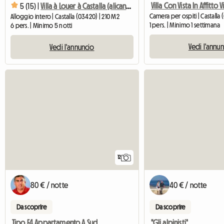
5 (15) |
Villa à Louer à Castalla (alicante)
Camera per ospiti | Castalla
Alloggio intero | Castalla (03420) | 210 M2
1 pers. | Minimo 1 settimana
6 pers. | Minimo 5 notti
Vedi l'annu
Vedi l'annuncio
12
80 € / notte
40 € / notte
Da scoprire
Da scoprire
Tipo F4 Appartamento A Sud Di Valencia, Più Di 90 M², Valen
"Gli alpinisti"