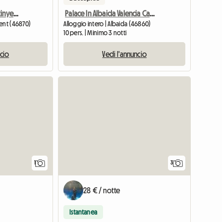
Bed And Breakfast A Ontinyent
Palace In Albaida Valencia Capacità Per 12 Persone, 5 B
yent (46870)
Alloggio intero | Albaida (46860)
10 pers. | Minimo 3 notti
ncio
Vedi l'annuncio
Vedi l'annuncio
1
3
28 € / notte
Istantanea