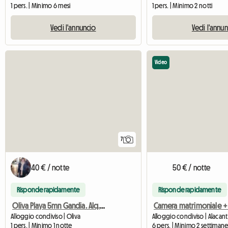
1 pers. | Minimo 6 mesi
1 pers. | Minimo 2 notti
Vedi l'annuncio
Vedi l'annu
Video
7
40 € / notte
50 € / notte
Risponde rapidamente
Risponde rapidamente
Oliva Playa 5mn Gandia. Alq.Habitacion
Alloggio condiviso | Oliva
Alloggio condiviso | Alacant
1 pers. | Minimo 1 notte
6 pers. | Minimo 2 settiman