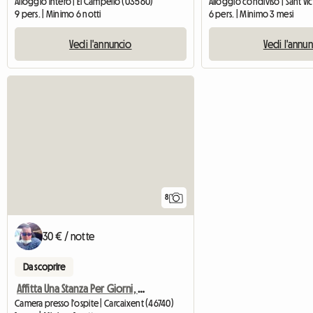
Alloggio intero | El Campello (03560)
9 pers. | Minimo 6 notti
6 pers. | Minimo 3 mesi
Vedi l'annuncio
Vedi l'annu
8
30 € / notte
Da scoprire
Affitta Una Stanza Per Giorni, Settimane O Un Mese Al Massimo
Camera presso l'ospite | Carcaixent (46740)