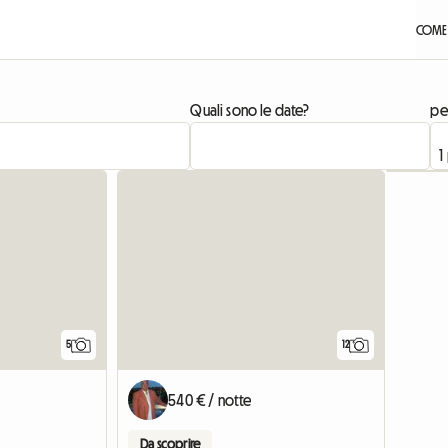
COME 
Quali sono le date?
pe
5
12
540 € / notte
Da scoprire