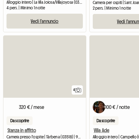
Alloggio intero | La Vila Joiosa/Villajoyosa (03570)
4 pers. | Minimo 1 notte
2 pers. | Minimo 1 notte
Vedi l'annuncio
Vedi l'annu
4
320 € / mese
100 € / notte
Da scoprire
Da scoprire
Stanza in affitto
Villa Ade
Camera presso l'ospite | Tàrbena (03518) | 95 M2
Alloggio intero | Campello