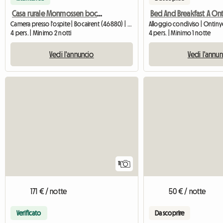
Casa rurale Monmossen bocairent
Camera presso l'ospite | Bocairent (46880) | 80 M2
Alloggio condiviso | Ontin
4 pers. | Minimo 2 notti
4 pers. | Minimo 1 notte
Vedi l'annuncio
Vedi l'annu
11
171 € / notte
50 € / notte
Verificato
Da scoprire