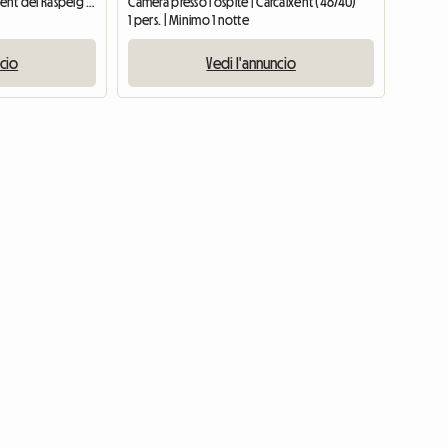
Alloggio condiviso | Sant Vicent del Raspeig (03690) | 100 M2
Camera presso l'ospite | Carcaixent (46740)
1 pers. | Minimo 1 notte
ncio
Vedi l'annuncio