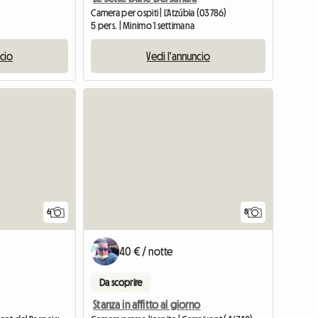
Camera per ospiti | L'Atzúbia (03786)
5 pers. | Minimo 1 settimana
ncio
Vedi l'annuncio
6
8
40 € / notte
Da scoprire
Stanza in affitto al giorno