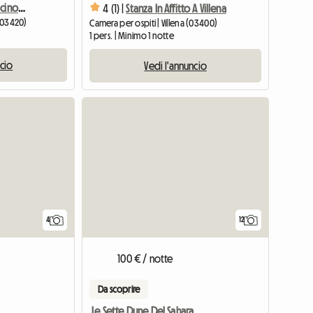
Villa Con Vista In Affitto Vicino Ad Alicante
4 (1) |
Stanza In Affitto A Villena
 (03420)
Camera per ospiti | Villena (03400)
1 pers. | Minimo 1 notte
ncio
Vedi l'annuncio
4
12
100 € / notte
Da scoprire
Le Sette Dune Del Sahara