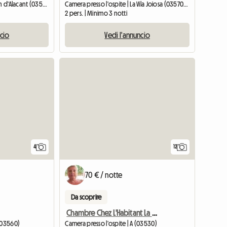
Camera per ospiti | Sant Joan d'Alacant (03550)
Camera presso l'ospite | La Vila Joiosa (03570) | 15 M2
2 pers. | Minimo 3 notti
ncio
Vedi l'annuncio
4
12
70 € / notte
Da scoprire
Chambre Chez L'Habitant La Nucia
 (03560)
Camera presso l'ospite | A (03530)