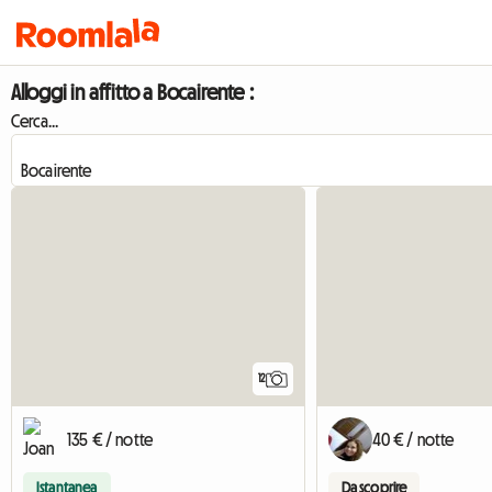
Alloggi in affitto a Bocairente :
Cerca...
12
135 € / notte
40 € / notte
Istantanea
Da scoprire