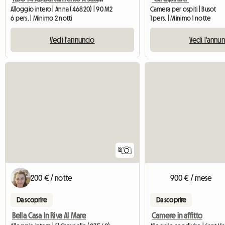
Alloggio intero | Anna (46820) | 90 M2
Camera per ospiti | Busot
6 pers. | Minimo 2 notti
1 pers. | Minimo 1 notte
Vedi l'annuncio
Vedi l'annu
12
200 € / notte
900 € / mese
Da scoprire
Da scoprire
Bella Casa In Riva Al Mare
Camere in affitto