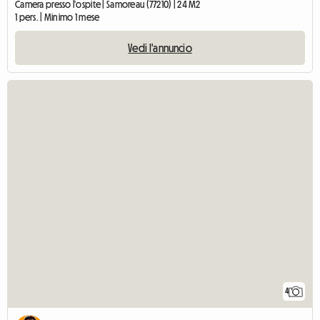
Camera presso l'ospite | Samoreau (77210) | 24 M2
1 pers. | Minimo 1 mese
Vedi l'annuncio
4