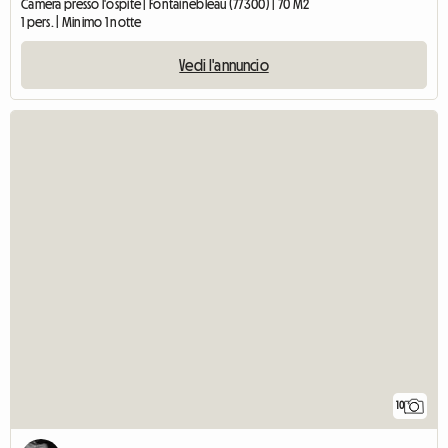
Camera presso l'ospite | Fontainebleau (77300) | 70 M2
1 pers. | Minimo 1 notte
Vedi l'annuncio
10