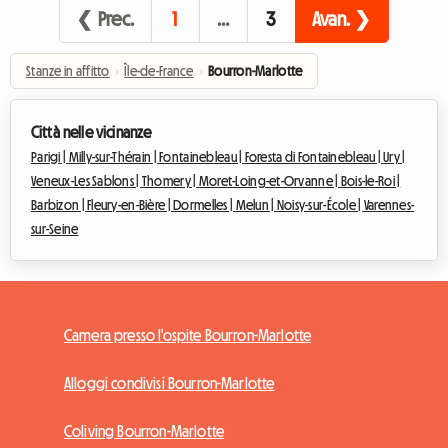
❮ Prec.
1
…
3
Avan. ❯
Stanze in affitto
›
Île-de-France
›
Bourron-Marlotte
Città nelle vicinanze
Parigi |
Milly-sur-Thérain |
Fontainebleau |
Foresta di Fontainebleau |
Ury |
Veneux-Les Sablons |
Thomery |
Moret-Loing-et-Orvanne |
Bois-le-Roi |
Barbizon |
Fleury-en-Bière |
Dormelles |
Melun |
Noisy-sur-École |
Varennes-
sur-Seine
Camera presso l'ospite Bourron-Marlotte
Alloggi condivisi Bourron-Marlotte
Coliving Bourron-Marlotte