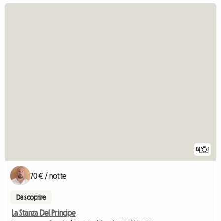
12
70 € / notte
Da scoprire
La Stanza Del Principe