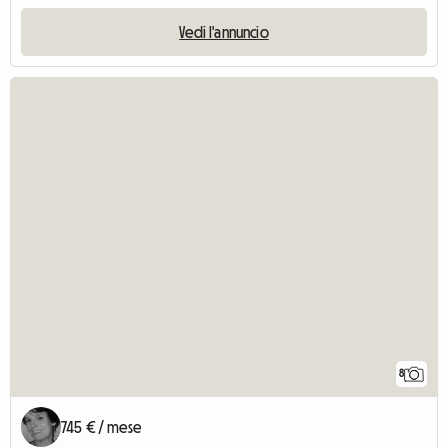
Vedi l'annuncio
8
745 € / mese