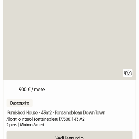
4
900 € / mese
Da scoprire
Furnished House - 43m2 - Fontainebleau Down Town
Alloggio intero | Fontainebleau (77300) | 43 M2
2 pers. | Minimo 6 mesi
Vedi l'annuncio