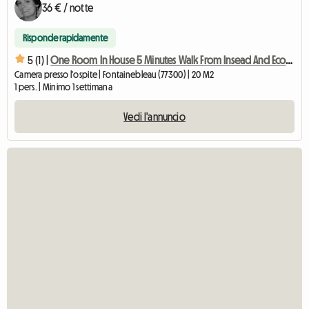
36 € / notte
Risponde rapidamente
5 (1) |
One Room In House 5 Minutes Walk From Insead And Ecole Des
Camera presso l'ospite | Fontainebleau (77300) | 20 M2
1 pers. | Minimo 1 settimana
Vedi l'annuncio