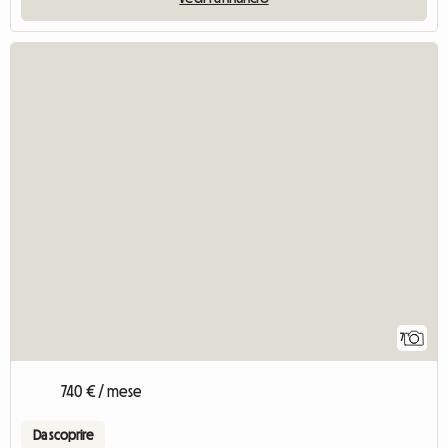
7
740 € / mese
Da scoprire