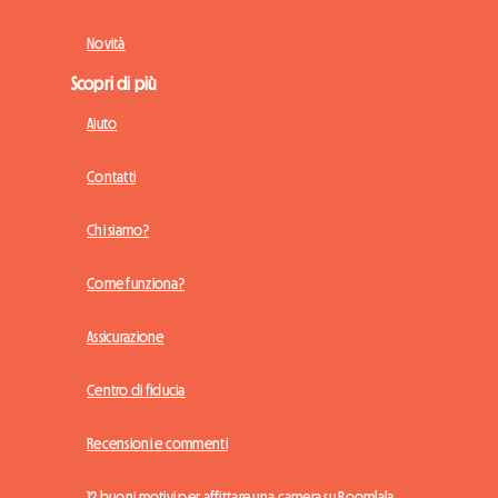
Novità
Scopri di più
Aiuto
Contatti
Chi siamo?
Come funziona?
Assicurazione
Centro di fiducia
Recensioni e commenti
12 buoni motivi per affittare una camera su Roomlala