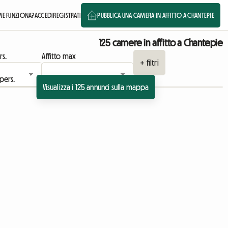
E FUNZIONA?
ACCEDI
REGISTRATI
PUBBLICA UNA CAMERA IN AFFITTO A CHANTEPIE
125 camere in affitto a Chantepie
rs.
Affitto max
+ filtri
Visualizza i 125 annunci sulla mappa