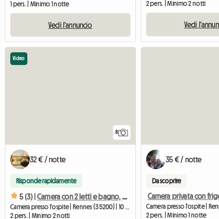
2 pers. | Minimo 2 notti
1 pers. | Minimo 1 notte
Vedi l'annu
Vedi l'annuncio
Video
8
32 € / notte
35 € / notte
Risponde rapidamente
Da scoprire
5 (3) |
Camera con 2 letti e bagno, a 2 passi dalla metropolitana e RN
Camera presso l'ospite | Re
Camera presso l'ospite | Rennes (35200) | 10 M2
2 pers. | Minimo 1 notte
2 pers. | Minimo 2 notti