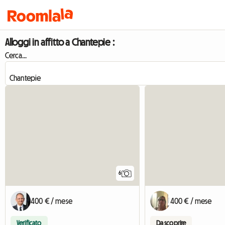
Alloggi in affitto a Chantepie :
Cerca...
6
400 € / mese
400 € / mese
Verificato
Da scoprire