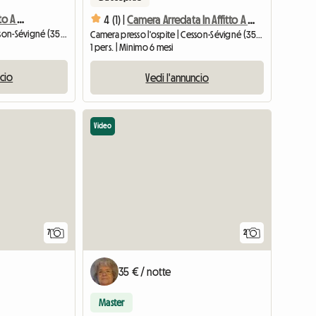
Camera Arredata In Affitto A Cesson-sévigné
4 (1) |
Camera Arredata In Affitto A Cesson-sévigné
Camera presso l'ospite | Cesson-Sévigné (35510)
Camera presso l'ospite | Cesson-Sévigné (35510)
1 pers. | Minimo 6 mesi
ncio
Vedi l'annuncio
Video
7
2
35 € / notte
Master