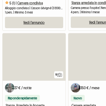
5 (1) |
Camera condivisa
Alloggio condiviso | Cesson-Sévigné (35510) | 12 M2
4 pers. | Minimo 1 mese
1 pers. | Minimo 3 mesi
Vedi l'annu
Vedi l'annuncio
10
37 € / notte
350 € / mese
Risponde rapidamente
Nuovo
Stanza, Arredata In Appartamento Condiviso In Un T3
Camera arredata