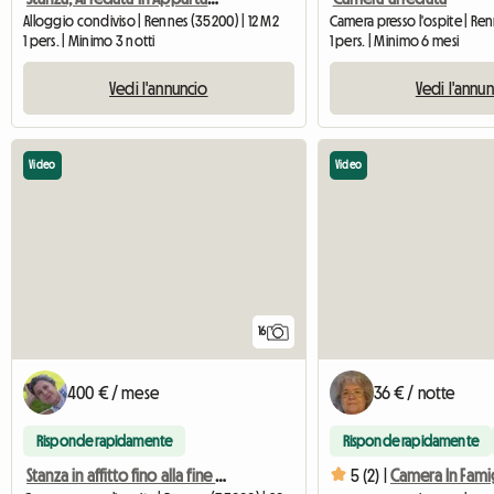
Alloggio condiviso | Rennes (35200) | 12 M2
1 pers. | Minimo 3 notti
1 pers. | Minimo 6 mesi
Vedi l'annuncio
Vedi l'annu
Video
Video
16
400 € / mese
36 € / notte
Risponde rapidamente
Risponde rapidamente
Stanza in affitto fino alla fine di agosto.
5 (2) |