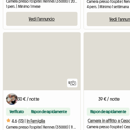
Camera presso l'ospite | Rennes (35000) | 20 M2
1 pers. | Minimo 1 mese
4 pers. | Minimo 1 settimana
Vedi l'annuncio
Vedi l'annu
5
30 € / notte
39 € / notte
Verificato
Risponde rapidamente
Risponde rapidamente
4.6 (13) |
In Famiglia
Camera presso l'ospite | Rennes (35000) | 11 M2