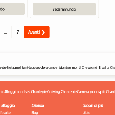
ncio
Vedi l'annuncio
…
7
Avanti ❯
es-de-Bretagne |
Saint-Jacques-de-la-Lande |
Montgermont |
Chevaigné |
Bruz |
La Ch
pie
Alloggi condivisi Chantepie
Coliving Chantepie
Camera per ospiti Chan
di alloggio
Azienda
Scopri di più
l'ospite
Blog
Aiuto