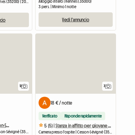
Alloggio intero | Rennes (35000)
Camera presso l'ospite | Rennes (35200) | 20 M2
3 pers. | Minimo 1 notte
Vedi l'annuncio
ncio
12
3
18 € / notte
Verificato
Risponde rapidamente
Camera in affitto a Cesson-Sévigné vicino a Rennes
5 (5) |
Stanza in affitto per giovane donna
Camera presso l'ospite | Cesson-Sévigné (35510) | 21 M2
Camera presso l'ospite | Cesson-Sévigné (35510) | 11 M2