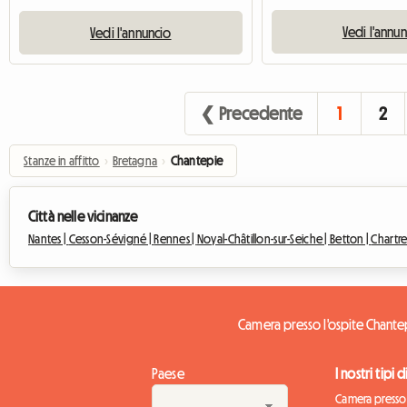
Vedi l'annu
Vedi l'annuncio
❮ Precedente
1
2
Stanze in affitto
›
Bretagna
›
Chantepie
Città nelle vicinanze
Nantes |
Cesson-Sévigné |
Rennes |
Noyal-Châtillon-sur-Seiche |
Betton |
Chartr
Camera presso l'ospite Chante
Paese
I nostri tipi 
Camera presso 