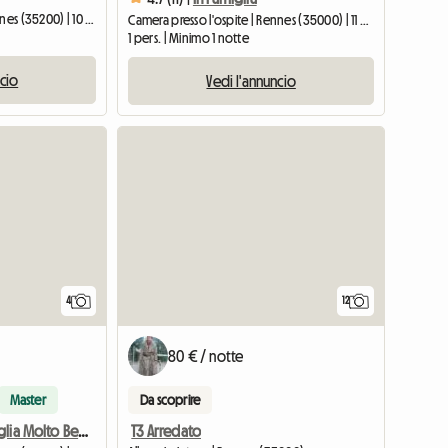
Camera presso l'ospite | Rennes (35200) | 10 M2
Camera presso l'ospite | Rennes (35000) | 11 M2
1 pers. | Minimo 1 notte
ncio
Vedi l'annuncio
4
12
80 € / notte
Master
Da scoprire
T3 Arredato
Camera In Famiglia Molto Bella