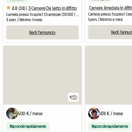
4.8 (24) |
3 Camere Da Letto In Affitto
Camera presso l'ospite | Chantepie (35135) | 50 M2
1 pers. | Minimo 6 mesi
3 pers. | Minimo 1 mese
Vedi l'annu
Vedi l'annuncio
4
500 € / mese
474 € / mese
Risponde rapidamente
Risponde rapidamente