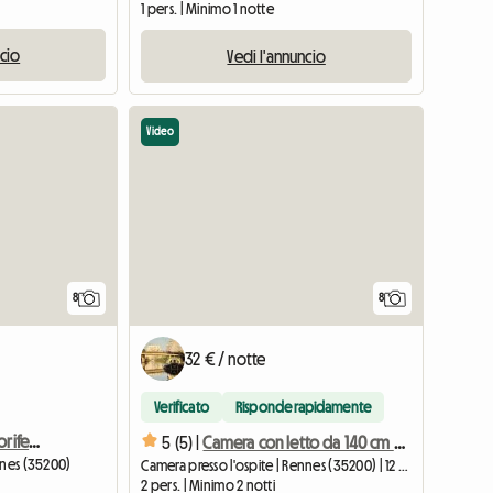
1 pers. | Minimo 1 notte
ncio
Vedi l'annuncio
Video
8
8
32 € / notte
Verificato
Risponde rapidamente
Camera privata con frigorifero e microonde in camera
5 (5) |
Camera con letto da 140 cm in zona tranquilla vicino alla metropolitana, CHU Sud, accesso RN
nnes (35200)
Camera presso l'ospite | Rennes (35200) | 12 M2
2 pers. | Minimo 2 notti