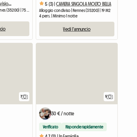
Stanza arredata in condivisione
5 (3) |
CAMERA SINGOLA MOLTO BELLA
Camera presso l'ospite | Rennes (35200) | 75 M2
Alloggio condiviso | Rennes (35200) | 19 M2
4 pers. | Minimo 1 notte
ncio
Vedi l'annuncio
7
5
30 € / notte
Verificato
Risponde rapidamente
4.7 (11) |
In Famiglia