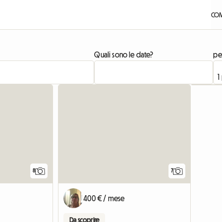
COM
Quali sono le date?
pe
8
7
400 € / mese
Da scoprire