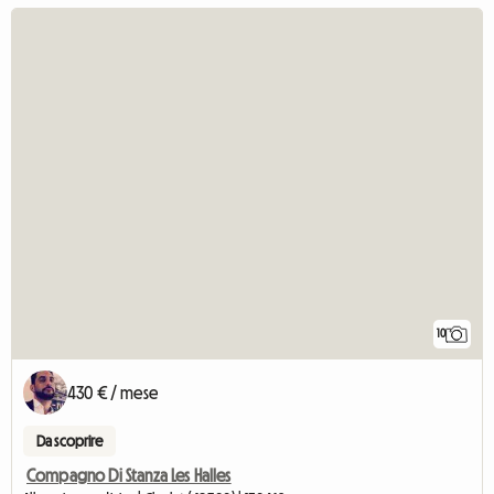
10
430 € / mese
Da scoprire
Compagno Di Stanza Les Halles