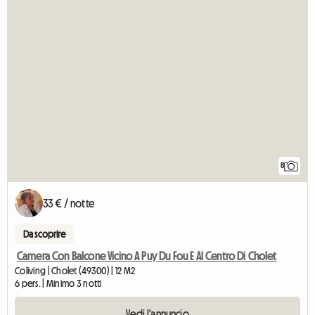
8
33 € / notte
Da scoprire
Camera Con Balcone Vicino A Puy Du Fou E Al Centro Di Cholet
Coliving | Cholet (49300) | 12 M2
6 pers. | Minimo 3 notti
Vedi l'annuncio