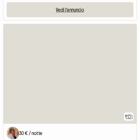
Vedi l'annuncio
7
30 € / notte