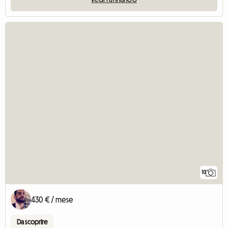
10
430 € / mese
Da scoprire