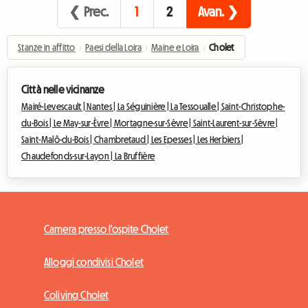
❮ Prec.
1
2
Avan. ❯
Stanze in affitto
›
Paesi della Loira
›
Maine e Loira
›
Cholet
Città nelle vicinanze
Mairé-Levescault |
Nantes |
La Séguinière |
La Tessoualle |
Saint-Christophe-
du-Bois |
Le May-sur-Èvre |
Mortagne-sur-Sèvre |
Saint-Laurent-sur-Sèvre |
Saint-Malô-du-Bois |
Chambretaud |
Les Epesses |
Les Herbiers |
Chaudefonds-sur-Layon |
La Bruffière
Camera presso l'ospite Cholet
Alloggi condivisi Cholet
Coliving Cholet