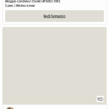
Alloggio condiviso | Cholet (49300) | 11 M2
3 pers. | Minimo 6 mesi
Vedi l'annuncio
7