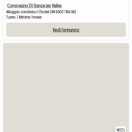
Compagno Di Stanza Les Halles
Alloggio condiviso | Cholet (49300) | 150 M2
7 pers. | Minimo 1 mese
Vedi l'annuncio
10