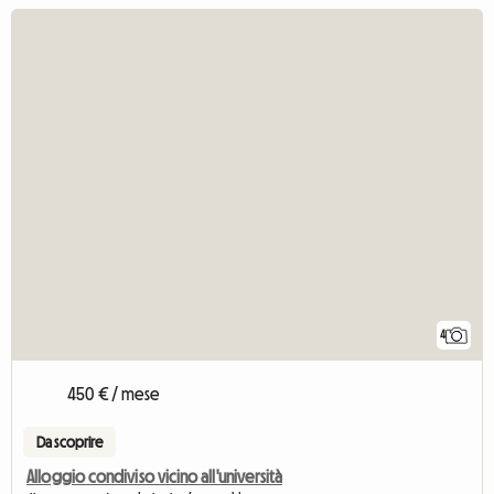
4
450 € / mese
Da scoprire
Alloggio condiviso vicino all'università