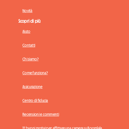
Novità
Scopri di più
Aiuto
Contatti
Chi siamo?
Come funziona?
Assicurazione
Centro di fiducia
Recensioni e commenti
12 buoni motivi per affittare una camera su Roomlala