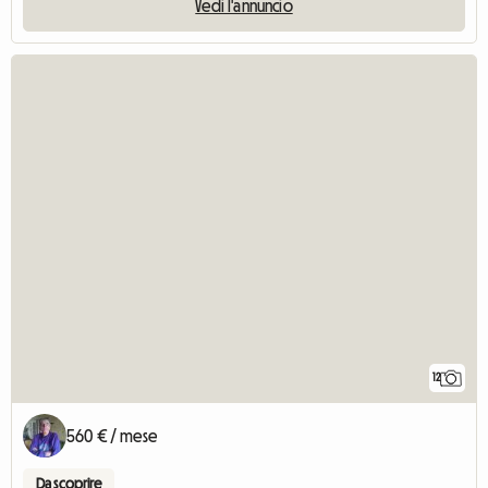
Vedi l'annuncio
12
560 € / mese
Da scoprire