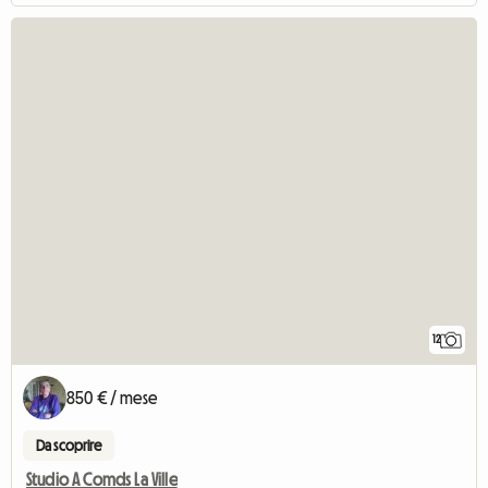
12
850 € / mese
Da scoprire
Studio A Comds La Ville