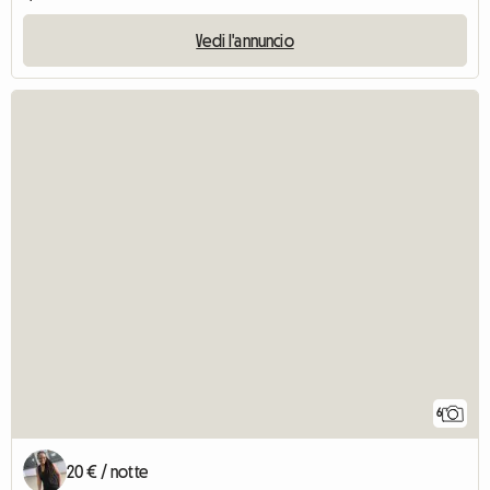
Vedi l'annuncio
6
20 € / notte