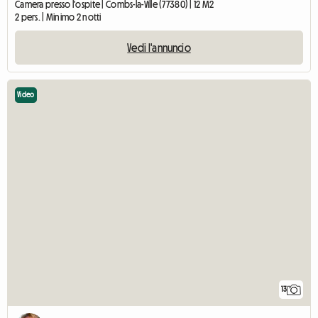
Camera presso l'ospite | Combs-la-Ville (77380) | 12 M2
2 pers. | Minimo 2 notti
Vedi l'annuncio
Video
13