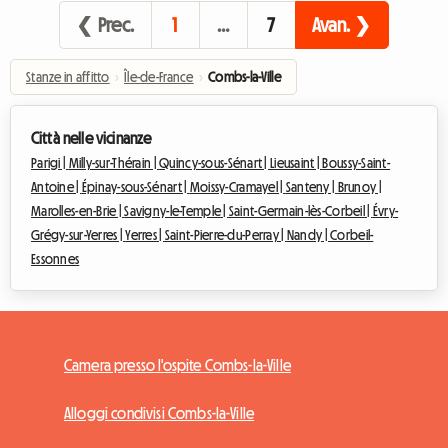
❮ Prec.
1
…
7
Avan. ❯
Stanze in affitto
›
Île-de-France
›
Combs-la-Ville
Città nelle vicinanze
Parigi |
Milly-sur-Thérain |
Quincy-sous-Sénart |
Lieusaint |
Boussy-Saint-
Antoine |
Épinay-sous-Sénart |
Moissy-Cramayel |
Santeny |
Brunoy |
Marolles-en-Brie |
Savigny-le-Temple |
Saint-Germain-lès-Corbeil |
Évry-
Grégy-sur-Yerres |
Yerres |
Saint-Pierre-du-Perray |
Nandy |
Corbeil-
Essonnes
Camera presso l'ospite Combs-la-Ville
Alloggi condivisi Combs-la-Ville