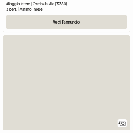
Alloggio intero | Combs-la-Ville (77380)
3 pers. | Minimo 1 mese
Vedi l'annuncio
4