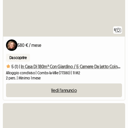
5
580 € / mese
Da scoprire
5 (1) |
In Casa Di 180m² Con Giardino / 5 Camere Da Letto Coinquilino 11m² / 11m².
Alloggio condiviso | Combs-la-Ville (77380) | 11 M2
2 pers. | Minimo 1 mese
Vedi l'annuncio