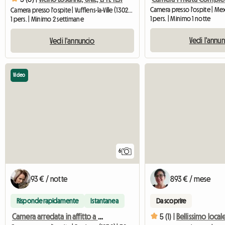
Camera presso l'ospite | Mex
Camera presso l'ospite | Vufflens-la-Ville (1302) | 22 M2
1 pers. | Minimo 1 notte
1 pers. | Minimo 2 settimane
Vedi l'annu
Vedi l'annuncio
Video
6
93 € / notte
893 € / mese
Risponde rapidamente
Istantanea
Da scoprire
Camera arredata in affitto a Bussigny
5 (1) |