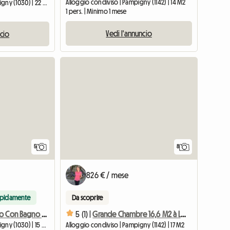
Alloggio condiviso | Pampigny (1142) | 14 M2
Camera presso l'ospite | Bussigny (1030) | 22 M2
1 pers. | Minimo 1 mese
Vedi l'annuncio
ncio
5
8
826 € / mese
apidamente
Da scoprire
Camera Da Letto Con Bagno Separato In Villa A Bussi
5 (1) |
Grande Chambre 16,6 M2 à Louer Dans Grand Appartement Chb4
Camera presso l'ospite | Bussigny (1030) | 15 M2
Alloggio condiviso | Pampigny (1142) | 17 M2