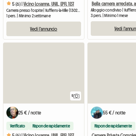
5 (6) |
Vicino Losanna, UNIL, EPFL 1EST
Camera presso l'ospite | Vufflens-la-Ville (1302) | 22 M2
3 pers. | Minimo 1 mese
1 pers. | Minimo 2 settimane
Vedi l'annu
Vedi l'annuncio
5
25 € / notte
55 € / notte
Verificato
Risponde rapidamente
Risponde rapidamente
5 (6) |
Vicino Losanna, UNIL, EPFL 1EST