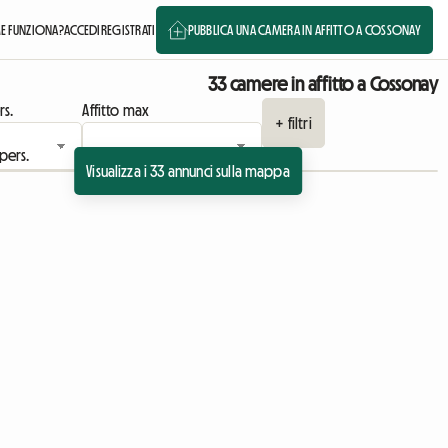
 FUNZIONA?
ACCEDI
REGISTRATI
PUBBLICA UNA CAMERA IN AFFITTO A COSSONAY
33 camere in affitto a Cossonay
rs.
Affitto max
+ filtri
Visualizza i 33 annunci sulla mappa
uncio