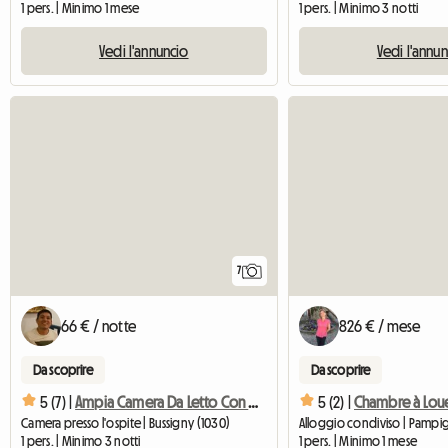
1 pers. | Minimo 1 mese
1 pers. | Minimo 3 notti
Vedi l'annuncio
Vedi l'annu
7
66 € / notte
826 € / mese
Da scoprire
Da scoprire
5 (7) |
Ampia Camera Da Letto Con Bagno Privato In Villa A Bussi
5 (2) |
Camera presso l'ospite | Bussigny (1030)
Alloggio condiviso | Pampign
1 pers. | Minimo 3 notti
1 pers. | Minimo 1 mese