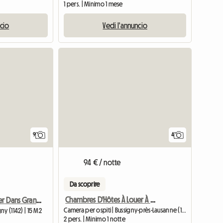
1 pers. | Minimo 1 mese
ncio
Vedi l'annuncio
9
4
94 € / notte
Da scoprire
Chambres D'Hôtes À Louer À Bussigny
Chambre à Louer Dans Grand Appartement En Duplex 140 M2-chb3
Camera per ospiti | Bussigny-près-Lausanne (1030)
y (1142) | 15 M2
2 pers. | Minimo 1 notte