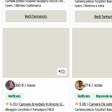
Camera presso l'ospite | Bussigny (1030) | 50 M2
1 pers. | Minimo 1 settimana
1 pers. | Minimo 6 mesi
Vedi l'annuncio
Vedi l'annu
14
760 € / mese
77 € / notte
Verificato
Verificato
Risponde r
5 (3) |
Camera Arredata In Ampio Appartamento
5 (8) |
Alloggio condiviso | Pampigny (1142)