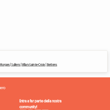
Morges |
Sullens |
Villars-Sainte-Croix |
Bettens
tero
Entra a far parte della nostra
community!