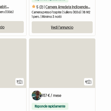
Chambre Calme Chez L'habitant
5 (2) |
Camera Arredata Indipendente
lens (1306)
Camera presso l'ospite | Sullens (1036) | 18 M2
1 pers. | Minimo 3 notti
ncio
Vedi l'annuncio
7
6
937 € / mese
Risponde rapidamente