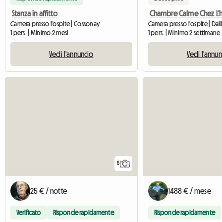
Stanza in affitto
Camera presso l'ospite | Cossonay
Camera presso l'ospite | Dail
1 pers. | Minimo 2 mesi
1 pers. | Minimo 2 settimane
Vedi l'annuncio
Vedi l'annu
5
1488 € / mese
25 € / notte
Risponde rapidamente
Verificato
Risponde rapidamente