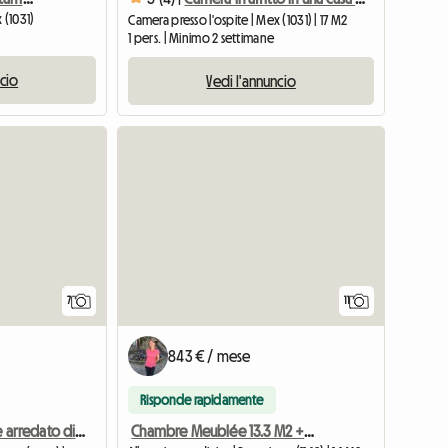
 (1031)
Camera presso l'ospite | Mex (1031) | 17 M2
1 pers. | Minimo 2 settimane
ncio
Vedi l'annuncio
7
11
843 € / mese
Risponde rapidamente
Chambre Meublée 13.3 M2 + Accès Privé Aux Combles Non-aménag
Bellissimo locale arredato di mq. 22 m2 in affitto