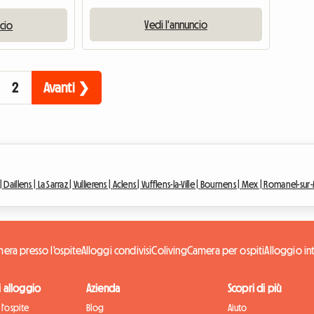
Vedi l'annuncio
ncio
2
Avanti ❯
|
Daillens |
La Sarraz |
Vullierens |
Aclens |
Vufflens-la-Ville |
Bournens |
Mex |
Romanel-sur-
era presso l'ospite
Alloggi condivisi
Coliving
Camera per ospiti
Alloggio in
di alloggio
Azienda
Scopri di più
l'ospite
Blog
Aiuto