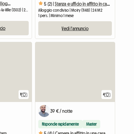
Bella camera arredata, alloggio condiviso, bagno privato
5 (2) |
Stanza e ufficio in affitto in campagna
Alloggio condiviso | Vufflens-la-Ville (1302) | 20 M2
Alloggio condiviso | Moiry (1148) | 24 M2
1 pers. | Minimo 1 mese
ncio
Vedi l'annuncio
11
4
39 € / notte
Risponde rapidamente
Master
Camera Privata Completamente Attrezzata Con Accesso Al Bagno
5 (4) |
Camera in affitto in una casa a Mex (a 20 min da EPFL/UNIL)