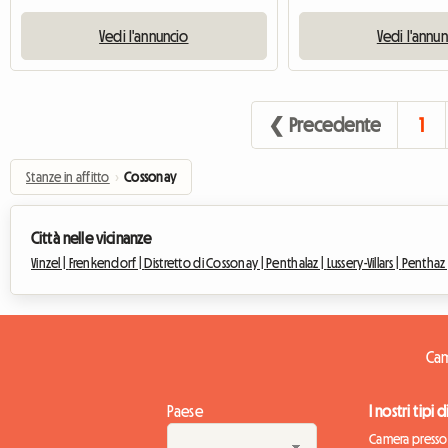
Vedi l'annuncio
Vedi l'annu
❮ Precedente
1
Stanze in affitto
›
Cossonay
Città nelle vicinanze
Vinzel |
Frenkendorf |
Distretto di Cossonay |
Penthalaz |
Lussery-Villars |
Penthaz 
Cam
Paese
I nostri tipi 
Camera presso 