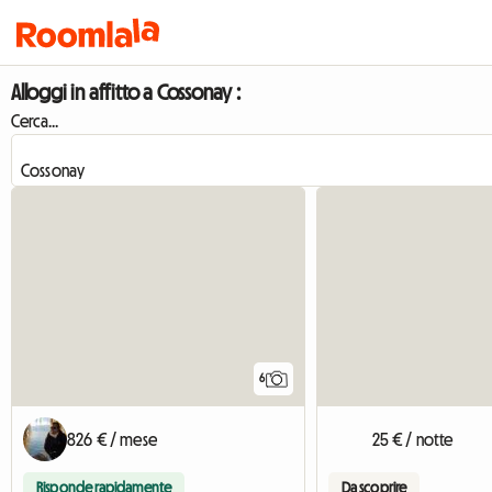
Alloggi in affitto a Cossonay :
Cerca...
6
826 € / mese
25 € / notte
Risponde rapidamente
Da scoprire