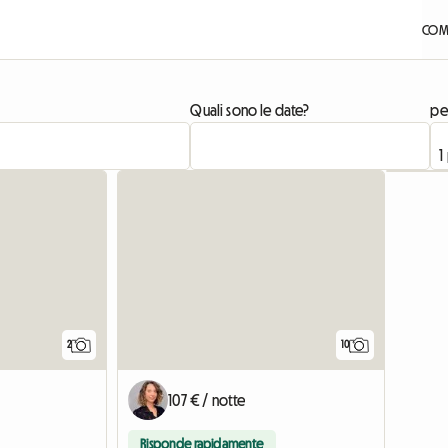
COME
Quali sono le date?
pe
Vedi l'ann
2
10
107 € / notte
Risponde rapidamente