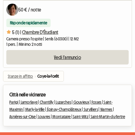
50 € / notte
Risponde rapidamente
5 (1) |
Chambre D'Étudiant
Camera presso l'ospite | Senlis (60300) | 12 M2
1 pers. | Minimo 2 notti
Vedi l'annuncio
Stanze in affitto
›
Coye-la-Forêt
Città nelle vicinanze
Parigi |
Lamorlaye |
Chantilly |
Luzarches |
Gouvieux |
Fosses |
Saint-
Maximin |
Marly-la-Ville |
Épinay-Champlâtreux |
Survilliers |
Viarmes |
Asnières-sur-Oise |
Louvres |
Montataire |
Saint-Witz |
Saint-Martin-du-Tertre