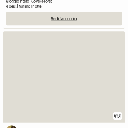
Alloggio intero | Coye-la-Forêt
4 pers. | Minimo 1 notte
Vedi l'annuncio
8