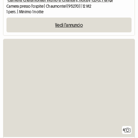
Camera presso l'ospite | Chaumontel (95270) | 12 M2
1 pers. | Minimo 1 notte
Vedi l'annuncio
6