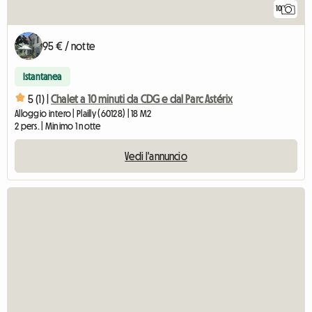
10
95 € / notte
Istantanea
5 (1) |
Chalet a 10 minuti da CDG e dal Parc Astérix
Alloggio intero | Plailly (60128) | 18 M2
2 pers. | Minimo 1 notte
Vedi l'annuncio