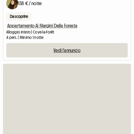
138 € / notte
Da scoprire
Appartamento Ai Margini Della Foresta
Alloggio intero | Coye-la-Forêt
4 pers. | Minimo 1 notte
Vedi l'annuncio