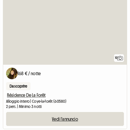
10
168 € / notte
Da scoprire
Résidence De La Forêt
Alloggio intero | Coye-la-Forêt (60580)
2 pers. | Minimo 3 notti
Vedi l'annuncio