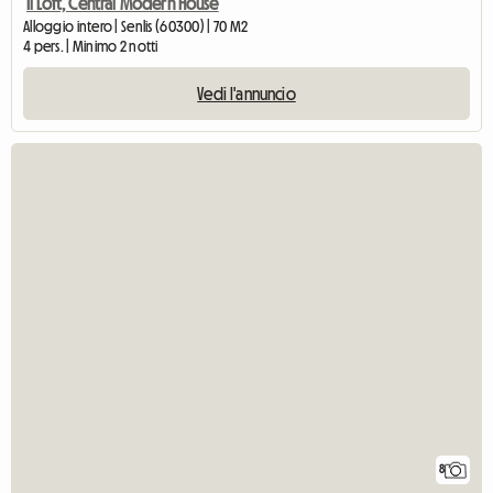
Il Loft, Central Modern House
Alloggio intero | Senlis (60300) | 70 M2
4 pers. | Minimo 2 notti
Vedi l'annuncio
8