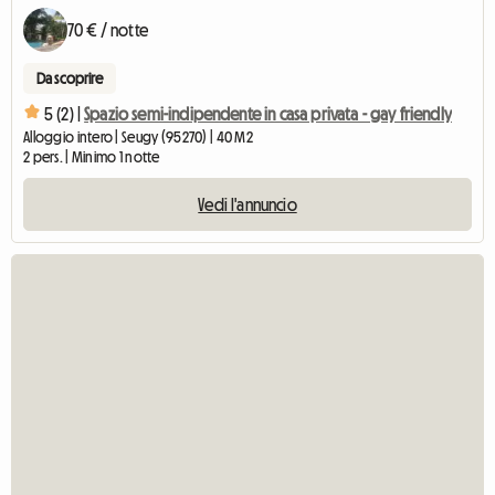
70 € / notte
Da scoprire
5 (2) |
Spazio semi-indipendente in casa privata - gay friendly
Alloggio intero | Seugy (95270) | 40 M2
2 pers. | Minimo 1 notte
Vedi l'annuncio