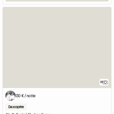
20
130 € / notte
Da scoprire