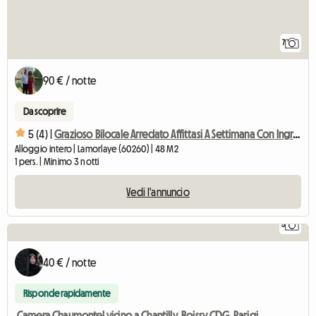
7
90 € / notte
Da scoprire
5 (4) |
Grazioso Bilocale Arredato Affittasi A Settimana Con Ingresso In
Alloggio intero | Lamorlaye (60260) | 48 M2
1 pers. | Minimo 3 notti
Vedi l'annuncio
5
40 € / notte
Risponde rapidamente
Camera Chaumontel vicino a Chantilly, Roissy CDG, Parigi