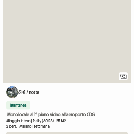
7
61 € / notte
Istantanea
Monolocale al 1° piano vicino all'aeroporto CDG
Alloggio intero | Plailly (60128) | 25 M2
2 pers. | Minimo 1 settimana