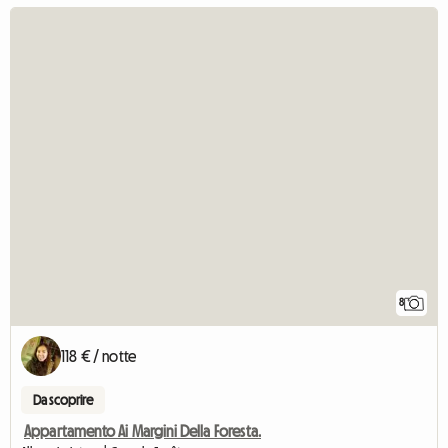
8
118 € / notte
Da scoprire
Appartamento Ai Margini Della Foresta.