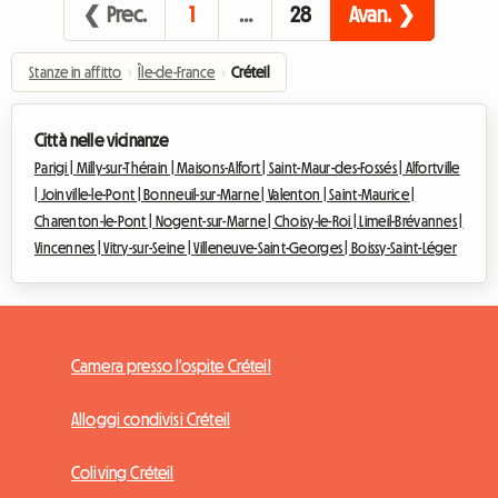
❮ Prec.
1
…
28
Avan. ❯
Stanze in affitto
›
Île-de-France
›
Créteil
Città nelle vicinanze
Parigi |
Milly-sur-Thérain |
Maisons-Alfort |
Saint-Maur-des-Fossés |
Alfortville
|
Joinville-le-Pont |
Bonneuil-sur-Marne |
Valenton |
Saint-Maurice |
Charenton-le-Pont |
Nogent-sur-Marne |
Choisy-le-Roi |
Limeil-Brévannes |
Vincennes |
Vitry-sur-Seine |
Villeneuve-Saint-Georges |
Boissy-Saint-Léger
Camera presso l'ospite Créteil
Alloggi condivisi Créteil
Coliving Créteil