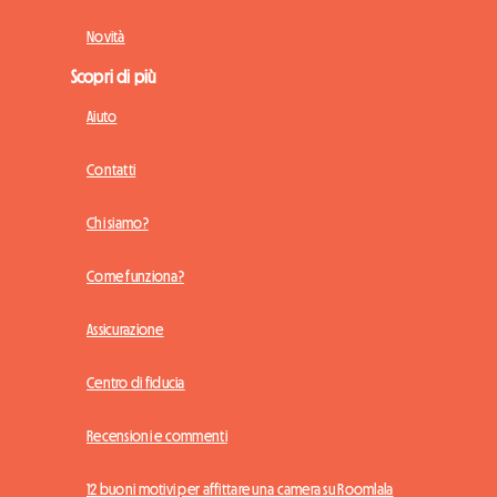
Novità
Scopri di più
Aiuto
Contatti
Chi siamo?
Come funziona?
Assicurazione
Centro di fiducia
Recensioni e commenti
12 buoni motivi per affittare una camera su Roomlala