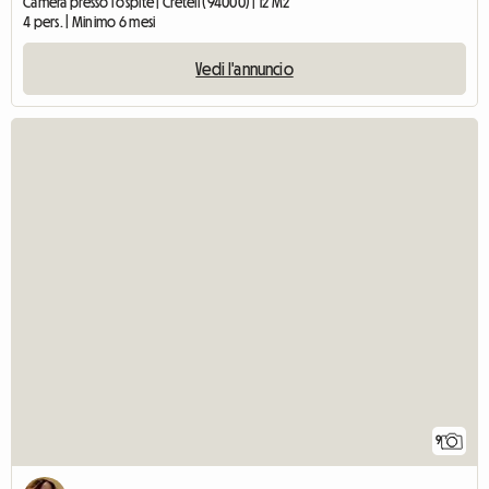
Camera presso l'ospite | Créteil (94000) | 12 M2
4 pers. | Minimo 6 mesi
Vedi l'annuncio
9