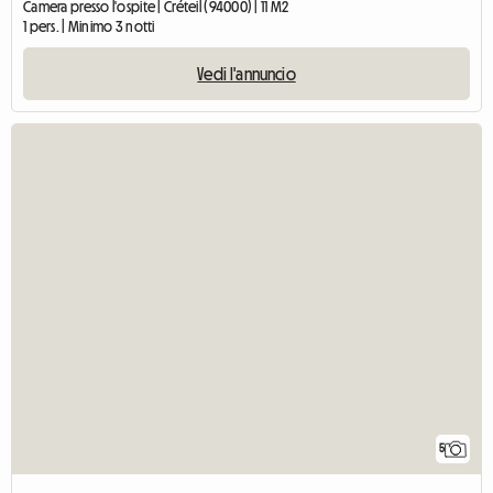
Camera presso l'ospite | Créteil (94000) | 11 M2
1 pers. | Minimo 3 notti
Vedi l'annuncio
5