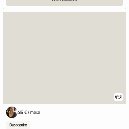
6
615 € / mese
Da scoprire